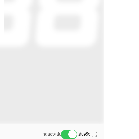
ทดลองเล่น
เล่นจริง