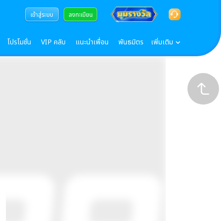
เข้าสู่ระบบ
ลงทะเบียน
เข้าสู่ระบบ
ลงทะเบียน
โปรโมชั่น
VIP คลับ
แนะนำเพื่อน
พันธมิตร
เพิ่มเติม
ดาวน์โหลด
กลับ