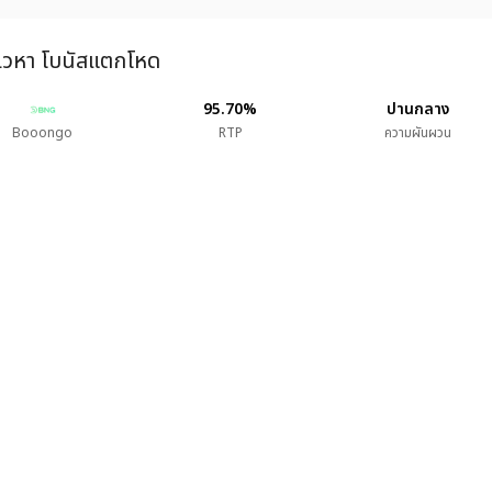
เวหา โบนัสแตกโหด
95.70
%
ปานกลาง
Booongo
RTP
ความผันผวน
ม
อต
ซื้อฟรีสปิน
4 ด้วงศักดิ์สิทธิ์: ลัคกี้
ดีเจไทเกอร์ x1000