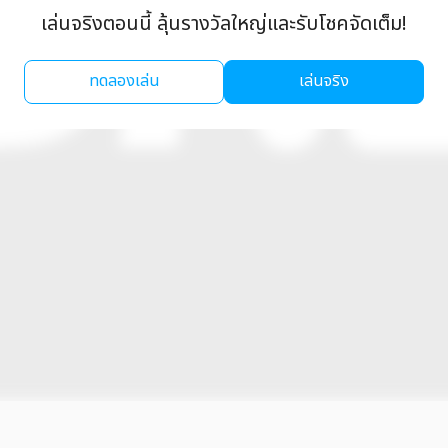
เล่นจริงตอนนี้ ลุ้นรางวัลใหญ่และรับโชคจัดเต็ม!
ทดลองเล่น
เล่นจริง