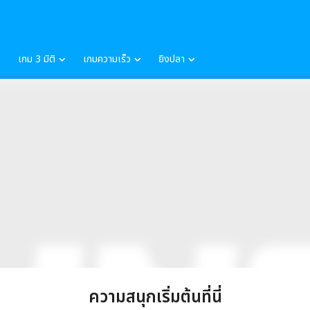
เกม 3 มิติ
เกมความเร็ว
ยิงปลา
ความสนุกเริ่มต้นที่นี่