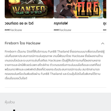
วอนท์เดด ออ อะ ไวด์
กรุกก่อไฟ
ภูตจิ
Hacksaw
Hacksaw
H
Fireborn โดย Hacksaw
Fireborn เป็นเกม Slotที่ให้บริการบน Fun88 Thailand ซึ่งออกแบบมาเพื่อตอบโจทย์ผู้
เล่นที่มองหาประสบการณ์การเล่นคุณภาพ เกมนี้พัฒนาโดย Hacksaw ซึ่งมีผลงานด้าน
เกมออนไลน์และระบบการเล่นที่เสถียร Hacksaw เป็นผู้ให้บริการเกมที่มีผลงานหลาย
รายการและมักมีฟีเจอร์เฉพาะสไตล์ค่าย ตัวเกมรองรับการเล่นบนมือถือและเดสก์ท็อป
พร้อมกราฟิกและเอฟเฟกต์เสียงที่ช่วยยกระดับประสบการณ์การเล่น สมาชิกสามารถ
ทดลองเล่นหรือเดิมพันจริงผ่าน Fun88 Thailand และร่วมลุ้นโปรโมชั่นพิเศษได้ตาม
เงื่อนไขของเว็บไซต์
หุ้นส่วน