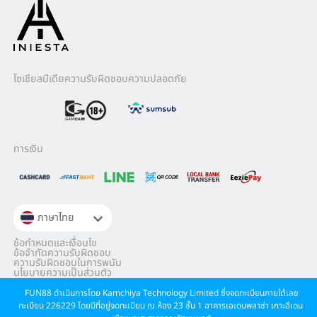
โซเชียลมีเดีย
ความรับผิดชอบ
ความปลอดภัย
การเงิน
ภาษาไทย
ข้อกำหนดและเงื่อนไข​
ข้อจำกัดความรับผิดชอบ
ความรับผิดชอบในการพนัน
นโยบายความเป็นส่วนตัว​
FUN88 ดำเนินการโดย Kamchiya Technology Limited ซึ่งจดทะเบียนภายใต้เลข
ทะเบียน 226229 โดยมีที่อยู่จดทะเบียน ณ ห้อง 23 ชั้น 1 อาคารเอเดนพลาซ่า เกาะอีเดน 