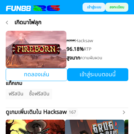
เข้าสู่ระบบ
ลงทะเบียน
เกิดมาไฟลุก
Hacksaw
96.18
%
RTP
สูงมาก
ความผันผวน
ทดลองเล่น
เข้าสู่ระบบตอนนี้
แท็กเกม
ฟรีสปิน
ซื้อฟรีสปิน
ดูเกมเพิ่มเติมใน Hacksaw
167