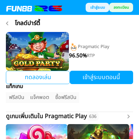
เข้าสู่ระบบ
ลงทะเบียน
โกลด์ปาร์ตี้
Pragmatic Play
96.50
%
RTP
ทดลองเล่น
เข้าสู่ระบบตอนนี้
แท็กเกม
ฟรีสปิน
แจ็คพอต
ซื้อฟรีสปิน
ดูเกมเพิ่มเติมใน Pragmatic Play
636