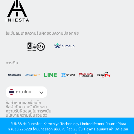
โซเชียลมีเดีย
ความรับผิดชอบ
ความปลอดภัย
การเงิน
ภาษาไทย
ข้อกำหนดและเงื่อนไข​
ข้อจำกัดความรับผิดชอบ
ความรับผิดชอบในการพนัน
นโยบายความเป็นส่วนตัว​
FUN88 ดำเนินการโดย Kamchiya Technology Limited ซึ่งจดทะเบียนภายใต้เลข
ทะเบียน 226229 โดยมีที่อยู่จดทะเบียน ณ ห้อง 23 ชั้น 1 อาคารเอเดนพลาซ่า เกาะอีเดน 