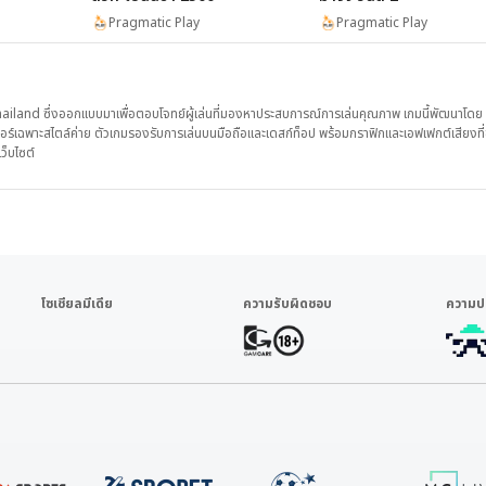
Pragmatic Play
Pragmatic Play
land ซึ่งออกแบบมาเพื่อตอบโจทย์ผู้เล่นที่มองหาประสบการณ์การเล่นคุณภาพ เกมนี้พัฒนาโดย 
เจอร์เฉพาะสไตล์ค่าย ตัวเกมรองรับการเล่นบนมือถือและเดสก์ท็อป พร้อมกราฟิกและเอฟเฟกต์เสียง
ว็บไซต์
โซเชียลมีเดีย
ความรับผิดชอบ
ความป