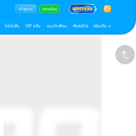
เข้าสู่ระบบ
ลงทะเบียน
เข้าสู่ระบบ
ลงทะเบียน
โปรโมชั่น
VIP คลับ
แนะนำเพื่อน
พันธมิตร
เพิ่มเติม
ดาวน์โหลด
กลับ