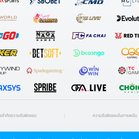
้อจำกัดความรับผิดชอบ
ความรับผิดชอบในการพนัน