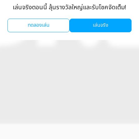
เล่นจริงตอนนี้ ลุ้นรางวัลใหญ่และรับโชคจัดเต็ม!
ทดลองเล่น
เล่นจริง