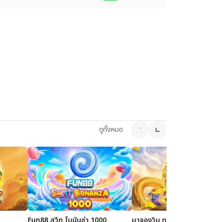
ดูทั้งหมด
Fun88 สวีท โบนันซ่า 1000
มาจองวิน ทริปเปิลพอต