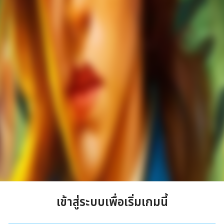
เข้าสู่ระบบเพื่อเริ่มเกมนี้