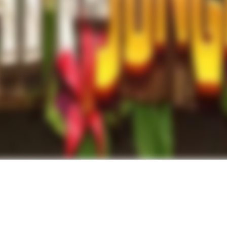
ป่าดงดิบ
96.17
%
สูง
Red Tiger
RTP
ความผันผวน