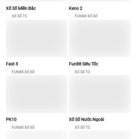
Xổ Số Miền Bắc
Keno 2
Xổ Số TC
FUN88 Xổ Số
Fast 3
Fun88 Siêu Tốc
FUN88 Xổ Số
Xổ Số TC
PK10
Xổ Số Nước Ngoài
FUN88 Xổ Số
Xổ Số TC