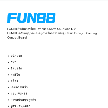
FUN88 ดำเนินการโดย Omega Sports Solutions N.V.
FUN88 ได้รับอนุญาตและอยู่ภายใต้การกำกับดูแลของ Curaçao Gaming
Control Board
หน้าแรก
กีฬา
อีสปอร์ต
คาสิโน
สล็อต
เกมความเร็ว
แอป FUN88
การสนับสนุนลูกค้า
ผู้สนับสนุนหลัก