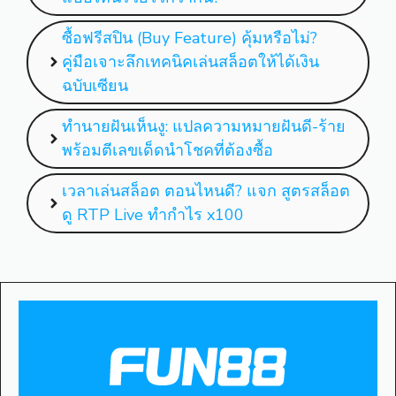
ซื้อฟรีสปิน (Buy Feature) คุ้มหรือไม่?
คู่มือเจาะลึกเทคนิคเล่นสล็อตให้ได้เงิน
ฉบับเซียน
ทำนายฝันเห็นงู: แปลความหมายฝันดี-ร้าย
พร้อมตีเลขเด็ดนำโชคที่ต้องซื้อ
เวลาเล่นสล็อต ตอนไหนดี? แจก สูตรสล็อต
ดู RTP Live ทำกำไร x100