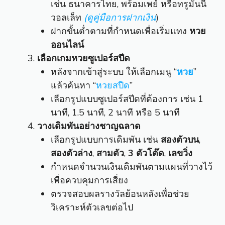
เช่น ธนาคารไทย, พร้อมเพย์ หรือทรูมันนี่
วอลเล็ท
(ดูคู่มือการฝากเงิน
)
ฝากขั้นต่ำตามที่กำหนดเพื่อเริ่มแทง
หวย
ออนไลน์
เลือกเกมหวยซูเปอร์สปีด
หลังจากเข้าสู่ระบบ ให้เลือกเมนู “
หวย
”
แล้วค้นหา “
หวยสปีด
”
เลือกรูปแบบซูเปอร์สปีดที่ต้องการ เช่น 1
นาที, 1.5 นาที, 2 นาที หรือ 5 นาที
วางเดิมพันอย่างชาญฉลาด
เลือกรูปแบบการเดิมพัน เช่น
สองตัวบน
,
สองตัวล่าง
,
สามตัว
,
3 ตัวโต๊ด
,
เลขวิ่ง
กำหนดจำนวนเงินเดิมพันตามแผนที่วางไว้
เพื่อควบคุมการเสี่ยง
ตรวจสอบผลรางวัลย้อนหลังเพื่อช่วย
วิเคราะห์ตัวเลขต่อไป