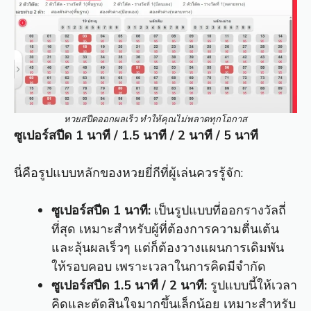
หวยสปีดออกผลเร็ว ทำให้คุณไม่พลาดทุกโอกาส
ซูเปอร์สปีด 1 นาที / 1.5 นาที / 2 นาที / 5 นาที
นี่คือรูปแบบหลักของหวยยี่กีที่ผู้เล่นควรรู้จัก:
ซูเปอร์สปีด 1 นาที:
เป็นรูปแบบที่ออกรางวัลถี่
ที่สุด เหมาะสำหรับผู้ที่ต้องการความตื่นเต้น
และลุ้นผลเร็วๆ แต่ก็ต้องวางแผนการเดิมพัน
ให้รอบคอบ เพราะเวลาในการคิดมีจำกัด
ซูเปอร์สปีด 1.5 นาที / 2 นาที:
รูปแบบนี้ให้เวลา
คิดและตัดสินใจมากขึ้นเล็กน้อย เหมาะสำหรับ