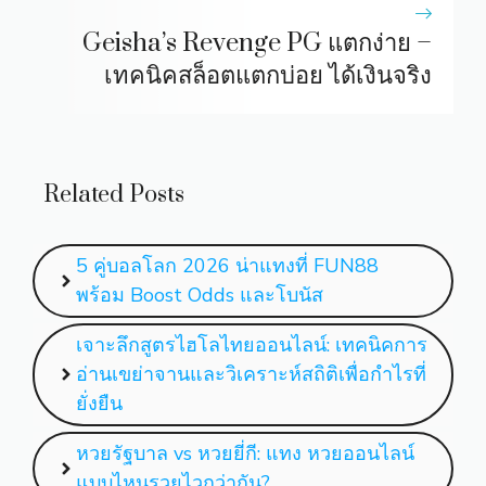
Geisha’s Revenge PG แตกง่าย –
เทคนิคสล็อตแตกบ่อย ได้เงินจริง
Related Posts
5 คู่บอลโลก 2026 น่าแทงที่ FUN88
พร้อม Boost Odds และโบนัส
เจาะลึกสูตรไฮโลไทยออนไลน์: เทคนิคการ
อ่านเขย่าจานและวิเคราะห์สถิติเพื่อกำไรที่
ยั่งยืน
หวยรัฐบาล vs หวยยี่กี: แทง หวยออนไลน์
แบบไหนรวยไวกว่ากัน?