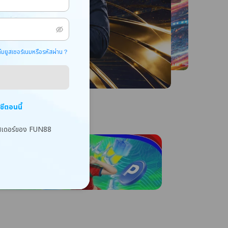
ลืมยูสเซอร์เนมหรือรหัสผ่าน？
ชีตอนนี้
าสเดอร์ของ FUN88