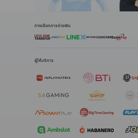
Booongo
ทางเลือกการจ่ายเงิน
Playtech
ผู้ให้บริการ
Play’n Go