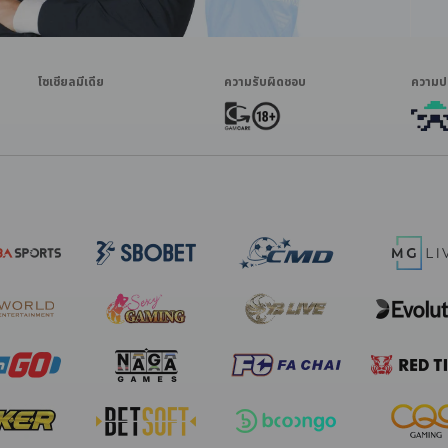
โซเชียลมีเดีย
ความรับผิดชอบ
ความป