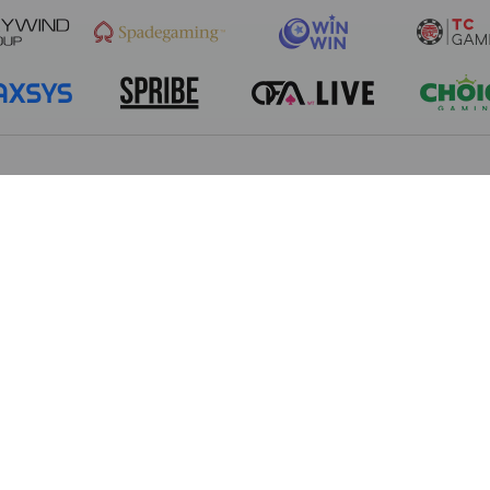
้อจำกัดความรับผิดชอบ
ความรับผิดชอบในการพนัน
d ซึ่งจดทะเบียนภายใต้เลขทะเบียน 226229 โดยมีที่อยู่จดทะเบียน ณ ห้อง 23 ชั้น 1 อาคารเอ
ตนเองเกาะอ็องฌูอ็อง สหภาพคอโมโรส โดยดำเนินธุรกิจภายใต้ใบอนุญาตเลขที่ ALSI-192407042-
านการกำกับดูแลที่เกี่ยวข้อง และได้รับอนุญาตให้ให้บริการเกมเสี่ยงโชคและการเดิมพันอย่างถูก
ติดต่อฝ่ายบริการลูกค้า: cs@fun88.com
สงวนลิขสิทธิ์โดย FUN88 ©
Anjouan Gaming