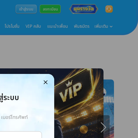
เข้าสู่ระบบ
ลงทะเบียน
โปรโมชั่น
VIP คลับ
แนะนำเพื่อน
พันธมิตร
เพิ่มเติม
ดาวน์โหลด
เข้าสู่ระบบ
ลงทะเบียน
สู่ระบบ
เบอร์โทรศัพท์