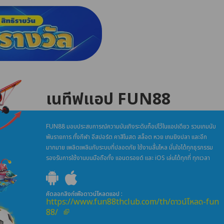
เนทีฟแอป FUN88
FUN88 มอบประสบการณ์ความบันเทิงระดับท็อปไว้ในแอปเดียว รวมเกมนับ
พันรายการ ทั้งกีฬา อีสปอร์ต คาสิโนสด สล็อต หวย เกมยิงปลา และอีก
มากมาย เพลิดเพลินกับระบบที่ปลอดภัย ใช้งานลื่นไหล มั่นใจได้ทุกธุรกรรม
รองรับการใช้งานบนมือถือทั้ง แอนดรอยด์ และ iOS เล่นได้ทุกที่ ทุกเวลา
คัดลอกลิงก์เพื่อดาวน์โหลดแอป :
https://www.fun88thclub.com/th/ดาวน์โหลด-fun
88/