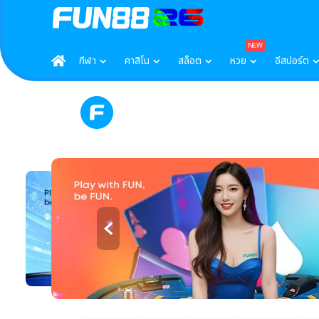
NEW
กีฬา
คาสิโน
สล็อต
หวย
อีสปอร์ต
Pocket Games Soft
FUN88 อีสปอร์ต
SEXY พาเลซ
SABA กีฬา
วิธีใช้งาน USDT
ยิงปลา Jili​
คิงไมดาส
SPRIBE
หวย TC
Pragmatic Play
TF อีสปอร์ต
GALAXSYS
ยิงปลา FCG
หวย AMK
PP พาเลซ
BTI กีฬา
โจ๊กเกอร์
แนะนำเพื่อน
HOT GAME
สกาย พาเลซ
คิงโป๊กเกอร์
ยิงปลา SW
Nextspin
CMD กีฬา
หวย Eday
คำถามที่พบบ่อย