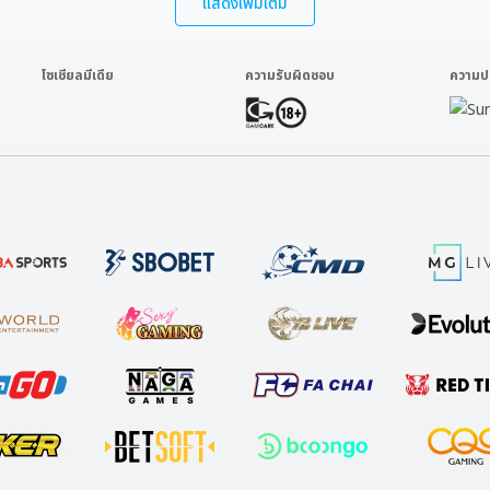
แสดงเพิ่มเติม
วามเชื่อมั่นในอุตสาหกรรมเกมออนไลน์ การที่มีผู้เล่นจำนวนมากเลือกใช้บริการจาก SA Gaming นั้น มา
โซเชียลมีเดีย
ความรับผิดชอบ
ความป
Big Time Gaming
การณ์การเล่นเกมที่สมจริงมากที่สุด ด้วยการนำเทคโนโลยีทันสมัยมาพัฒนาระบบเกม พร้อมทั้งการฝึก
ทธิภาพการให้บริการ ตัวอย่างเช่นการใช้กล้องความละเอียดสูงและการสตรีมสดที่มีคุณภาพ เพื่อให้ผู้เล
tonomous Island of Anjouan, Union of Comoros
าตจาก Government of the Autonomous Island of Anjouan, Union of Comoros ซึ่งเป็นหน่วย
างวัลสำหรับ "ผู้ให้บริการเกมดีเด่น" และ "การออกแบบเกมยอดเยี่ยม" จากหลายองค์กรที่รับผิดชอบ
รณ์ที่ดีให้แก่ผู้เล่น
aming