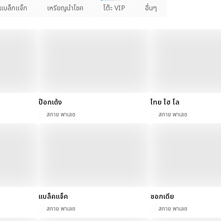
แบล็กแจ็ก
เหรียญนำโชค
โต๊ะ VIP
อื่นๆ
Play’n Go
ป๊อกเด้ง
ไทย ไฮ โล
สกาย พาเลซ
สกาย พาเลซ
Betsoft
แบล็คแจ็ค
ซอกเดีย
Skywind
สกาย พาเลซ
สกาย พาเลซ