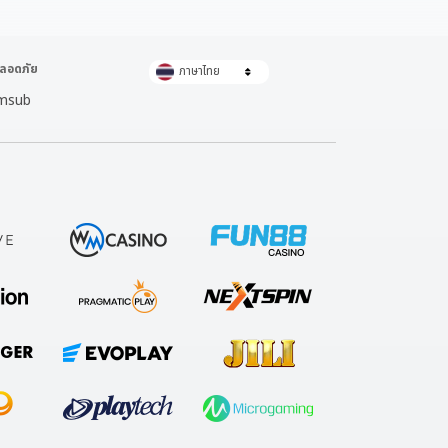
จากหลายปัจจัยสำคัญที่ส่งเสริมให้เกิดความน่าเชื่อถือและความไว้วางใจใน
ลอดภัย
ภาษาไทย
อบรมเจ้ามือเพื่อให้มีความเชี่ยวชาญในการให้บริการ
่นรู้สึกเหมือนเล่นอยู่ในคาสิโนจริง ๆ จึงไม่แปลกใจที่บริษัทสามารถดึงดูด
งานที่มีชื่อเสียงในการควบคุมและตรวจสอบการให้บริการเกมออนไลน์
ในอุตสาหกรรมนี้ รางวัลเหล่านี้ไม่เพียงแต่ยืนยันถึงคุณภาพของ