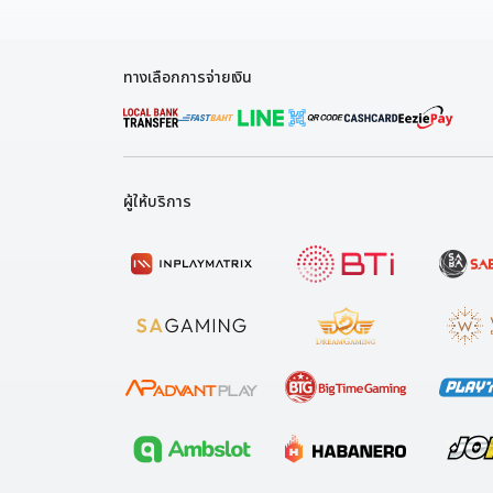
SA Gaming
นั้นไม่ได้เป็นแค่ชื่อเสียงเท่านั้น แต่ยังเป็นตัวแทนของค
แบรนด์นี้
ทางเลือกการจ่ายเงิน
ประวัติบริษัทและการพัฒนา
CQ9 Gaming
OFA พาเลซ
SA Gaming เริ่มก่อตั้งขึ้นในปี 2009 โดยมีจุดมุ่งหมายที่จะสร้างประสบ
ในช่วงหลายปีที่ผ่านมา บริษัทได้ลงทุนในเทคโนโลยีใหม่ ๆ ที่ช่วยเพิ่มประสิ
นักเล่นจากทั่วทุกมุมโลก
ผู้ให้บริการ
ใบอนุญาตจาก Government of the Au
หนึ่งในสิ่งที่ทำให้ผู้เล่นมั่นใจใน SA Gaming คือการได้รับใบอนุญ
โดยเฉพาะในเรื่องของความเป็นธรรมและความปลอดภัย
รางวัลอุตสาหกรรมคาสิโนระดับนานาชาติ
SA Gaming ได้รับรางวัลมากมายในวงการ
คาสิโนออนไลน์
ซึ่งรวมถึงร
ผลิตภัณฑ์ แต่ยังเป็นการยืนยันถึงความมุ่งมั่นของบริษัทในการสร้างประสบกา
รายชื่อเกมไลฟ์สดยอดนิยมของ SA G