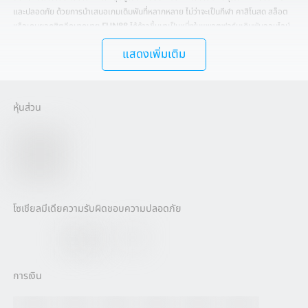
และปลอดภัย ด้วยการนำเสนอเกมเดิมพันที่หลากหลาย ไม่ว่าจะเป็นกีฬา คาสิโนสด สล็อต
หรือเกมยอดฮิตอีกมากมาย
FUN88
ได้ก้าวขึ้นมาเป็นหนึ่งในแพลตฟอร์มเดิมพันออนไลน์
ที่ได้รับความไว้วางใจอย่างรวดเร็วในตลาด
FUN88 Thailand
แสดงเพิ่มเติม
แนะนำภาพรวมของ FUN88
FUN88
เป็นหนึ่งในแพลตฟอร์มเดิมพันออนไลน์ชั้นนำของเอเชียที่ก่อตั้งขึ้นในปี 2008
หุ้นส่วน
และดำเนินการโดย Kamchiya Technology Limited ด้วยเป้าหมายหลักในการสร้าง
ประสบการณ์การเดิมพันที่ดีที่สุดให้กับผู้เล่น
FUN88
ได้ขยายการให้บริการอย่างรวดเร็ว
จากเว็บไซต์เดิมพันกีฬาไปสู่คาสิโนออนไลน์ สล็อต และเกมยอดนิยมอื่น ๆ ที่ตอบโจทย์ผู้
เล่นในหลายประเทศ รวมถึงตลาด
fun88 Thailand
ที่เติบโตอย่างต่อเนื่อง
ประวัติการก่อตั้งและพัฒนาของ FUN88
โซเชียลมีเดีย
ความรับผิดชอบ
ความปลอดภัย
ตั้งแต่เปิดตัว
FUN88
ได้เติบโตขึ้นอย่างต่อเนื่องและกลายเป็นหนึ่งในแบรนด์เดิมพัน
ออนไลน์ที่มีชื่อเสียงมากที่สุดในตลาดเอเชีย การขยายตัวของแพลตฟอร์มไม่เพียงแต่
ครอบคลุมหลายประเทศในภูมิภาคนี้ แต่ยังรวมถึงการพัฒนาเทคโนโลยีเพื่อรองรับการใช้
งานบนมือถืออย่างเต็มรูปแบบ
การเงิน
ผู้เล่นสามารถใช้งาน
FUN88
ผ่านระบบออนไลน์ที่เสถียรและแอปพลิเคชันที่ออกแบบมาให้
เหมาะกับผู้ใช้งานจริง ช่วยให้การเดิมพันเป็นไปอย่างราบรื่นทุกที่ทุกเวลา โดยเฉพาะผู้เล่นใน