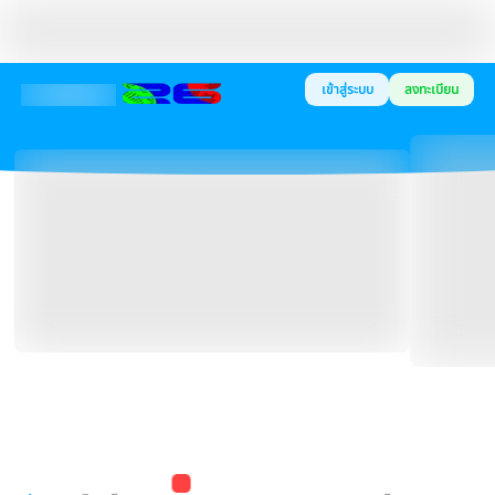
เข้าสู่ระบบ
ลงทะเบียน