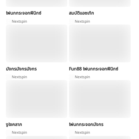
ไพ่นกกระจอกฟีนิกซ์
สมบัติแอซเท็ก
Nextspin
Nextspin
มังกรมังกรมังกร
Fun88 ไพ่นกกระจอกฟีนิกซ์
Nextspin
Nextspin
งูโชคลาภ
ไพ่นกกระจอกมังกร
Nextspin
Nextspin