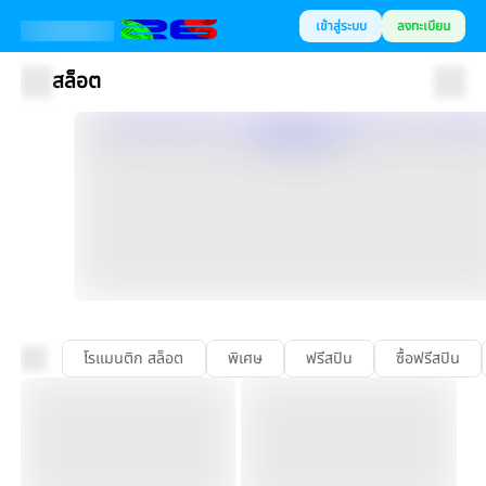
เข้าสู่ระบบ
ลงทะเบียน
สล็อต
โรแมนติก สล็อต
พิเศษ
ฟรีสปิน
ซื้อฟรีสปิน