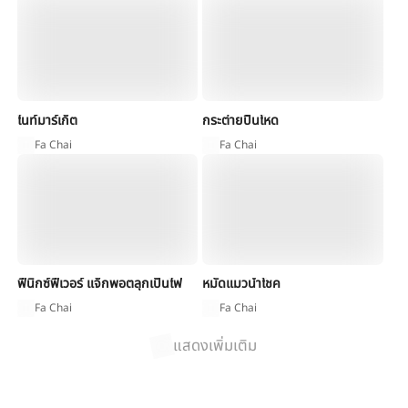
ไนท์มาร์เก็ต
กระต่ายปืนโหด
Fa Chai
Fa Chai
ฟีนิกซ์ฟีเวอร์ แจ็กพอตลุกเป็นไฟ
หมัดแมวนำโชค
Fa Chai
Fa Chai
แสดงเพิ่มเติม