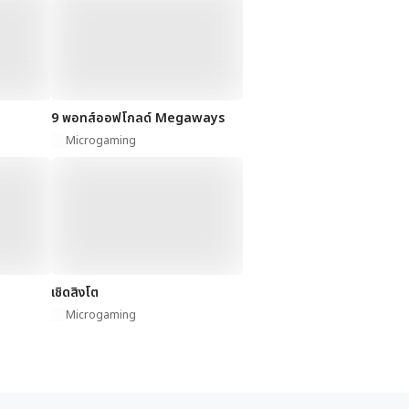
9 พอทส์ออฟโกลด์ Megaways
Microgaming
เชิดสิงโต
Microgaming