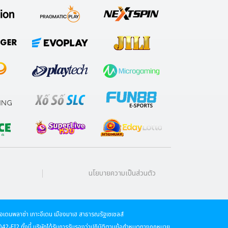
วามชอบและสไตล์ของตนเองได้อย่างหลากหลาย
 รูปแบบการเล่นที่แตกต่างกัน รวมถึงกราฟิกและเสียงที่น่าตื่นเต้น ทำให้
ชนะรางวัลใหญ่ที่หลากหลายอีกด้วย.
ี่น่าตื่นเต้น ซึ่งช่วยเพิ่มโอกาสในการชนะรางวัลใหญ่ นอกจากนี้ยังมี
นโยบายความเป็นส่วนตัว
ม่ว่าจะเป็นผู้เริ่มต้นหรือผู้ที่มีประสบการณ์
เดนพลาซ่า เกาะอีเดน เมืองมาเฮ สาธารณรัฐเซเชลส์
ร์โบนัสและฟรีสปินใน
Hot Games
นี้จะช่วยเพิ่มโอกาสในการชนะและ
FI2 ทั้งนี้ บริษัทได้รับการรับรองว่าปฏิบัติตามข้อกำหนดทางกฎหมาย