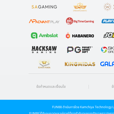
นอกจากแจ็คพอตแล้ว Microgaming ยังมีเกมสล็อตที่มีธีมหลากหลาย ต
กล่าวถึงจำนวนเกมที่ Microgaming สร้างข
Microgaming มีความภูมิใจในการสร้างเกมสล็อตมากกว่า 1,000 เกม โดยแต่ล
ผู้เล่นไม่มีวันเบื่อหน่ายที่จะกลับมาเล่นอีกครั้ง
เกมสล็อตยอดนิยมจาก Microgaming 
เมื่อพูดถึง
all games
ที่ FUN88, คุณไม่สามารถพลาดเกมสล็อตจาก Micr
แนะนำเกม Ice Pop Party และ Panda
Ice Pop Party เป็นเกมสล็อตที่เต็มไปด้วยความสนุกสนานและสีสันสดใส ภาย
Promotion Games
ที่ช่วยเพิ่มความสนุกและโอกาสในการรับรางวัลมาก
ข้อกำหนดและเงื่อนไข
ข
Panda เป็นอีกหนึ่งเกมที่มีความนิยมไม่แพ้กัน โดยมีธีมเกี่ยวกับสัตว์ป่าและ
รายละเอียดเกม Lucky Twins และ Hatch
FUN88 ดำเนินการโดย Kamchiya Technology Limite
Hot Games
อย่าง Lucky Twins เป็นเกมสล็อตที่มอบความโชคดีให้กับ
FUN88 ได้รับอนุญาตและอยู่ภายใต้การกำกับดูแลของรัฐบาลเกาะปกครอง