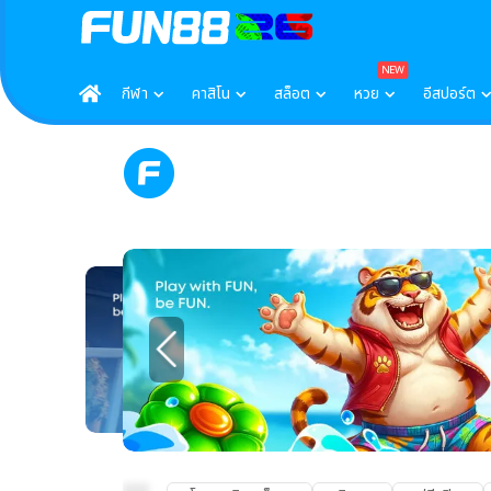
NEW
กีฬา
คาสิโน
สล็อต
หวย
อีสปอร์ต
Pocket Games Soft
FUN88 อีสปอร์ต
SEXY พาเลซ
SABA กีฬา
วิธีใช้งาน USDT
ยิงปลา Jili​
คิงไมดาส
SPRIBE
หวย TC
Pragmatic Play
TF อีสปอร์ต
GALAXSYS
ยิงปลา FCG
หวย AMK
PP พาเลซ
BTI กีฬา
โจ๊กเกอร์
แนะนำเพื่อน
HOT GAME
สกาย พาเลซ
คิงโป๊กเกอร์
ยิงปลา SW
Nextspin
CMD กีฬา
หวย Eday
คำถามที่พบบ่อย