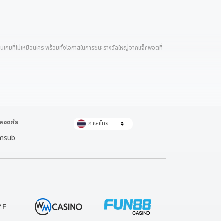
ล่นเกมที่ไม่เหมือนใคร พร้อมทั้งโอกาสในการชนะรางวัลใหญ่จากแจ็คพอตที่
ลายและมีคุณภาพสูงทำให้ Microgaming เป็นที่ชื่นชอบของผู้เล่นทั่วโลก
ลอดภัย
ภาษาไทย
ีฟีเจอร์และโบนัสที่น่าตื่นเต้น ทำให้ผู้เล่นได้รับประสบการณ์ที่แตกต่าง
ณสมบัติพิเศษที่เสริมสร้างความสนุกสนานในการเล่นมากยิ่งขึ้น
อตเหล่านี้จะเพิ่มขึ้นตามจำนวนผู้เล่นที่เข้าร่วม ซึ่งหมายความว่าความ