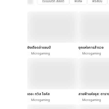
โรแมนติก สล็อต
พิเศษ
ฟรีสปิน
หวย ซุปเปอร์ไลฟ์
EVO พาเลซ
ยิงปลา JK
IM กีฬา
Jili
ผู้สนับสนุนหลัก
ยิงเดือดล่าแชมป์
ยุคแห่งการสำรวจ
Microgaming
Microgaming
FUN88 พาเลซ
Advantplay
FUN88 หวย
SBO กีฬา
ดาวน์โหลด
เดอะ ทวิส ไซคัส
สายฟ้าแห่งซุส: ตารา
Microgaming
CG พาเลซ
หวย SLC
Microgaming
Microgaming
ตั้งค่าส่วนตัว