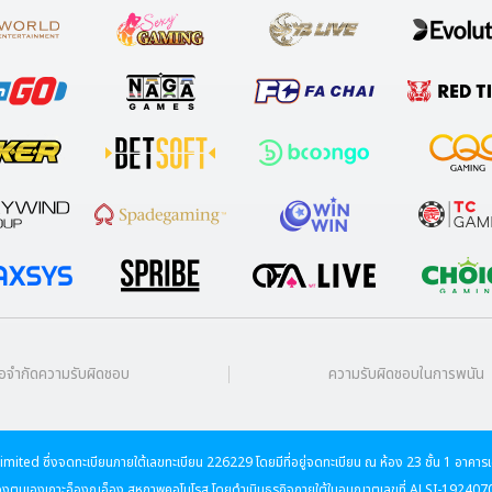
ั้งแต่วรรณกรรม คลาสสิก ภาพยนตร์ ไปจนถึงการ์ตูน ทำให้ผู้เล่นสามารถเลือกเกมที่ตรงกับค
ึ้น
ะเกมได้รับการออกแบบมาเพื่อให้ผู้เล่นได้สัมผัสประสบการณ์ที่ไม่เหมือนใคร ทุกเกมมีฟีเจอร์พิเศษ
ที่ FUN88
ogaming ที่มีชื่อเสียงได้ เพราะเกมสล็อตเหล่านี้ไม่เพียงแค่สนุกสนาน แต่ยังมอบโอกาสในการ
ในเกมมีภาพกราฟิกที่สวยงามและเสียงเพลงที่ช่วยเพิ่มบรรยากาศในการเล่น พร้อมทั้งมีฟีเจอร์โบนัสท
ขึ้นในการเล่นเกมนี้
้อจำกัดความรับผิดชอบ
ความรับผิดชอบในการพนัน
วัฒนธรรมจีน ภาพกราฟิกที่ละเอียดและวิธีการเล่นที่ง่ายทำให้ Panda เป็นที่ชื่นชอบของผู้เล่นทุกกลุ่ม ไ
ing Gold! Rooster's Riches
d ซึ่งจดทะเบียนภายใต้เลขทะเบียน 226229 โดยมีที่อยู่จดทะเบียน ณ ห้อง 23 ชั้น 1 อาคารเอ
ผู้เล่นผ่านการหมุนวงล้อ ในเกมนี้คุณจะได้พบกับสัญลักษณ์นำโชค เช่น มังกรและเหรียญทอง ฟีเจอ
ตนเองเกาะอ็องฌูอ็อง สหภาพคอโมโรส โดยดำเนินธุรกิจภายใต้ใบอนุญาตเลขที่ ALSI-192407042-