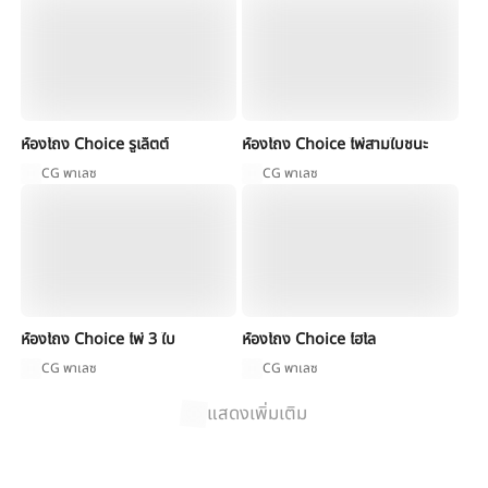
ห้องโถง Choice รูเล็ตต์
ห้องโถง Choice ไพ่สามใบชนะ
CG พาเลซ
CG พาเลซ
ห้องโถง Choice ไพ่ 3 ใบ
ห้องโถง Choice ไฮโล
CG พาเลซ
CG พาเลซ
แสดงเพิ่มเติม