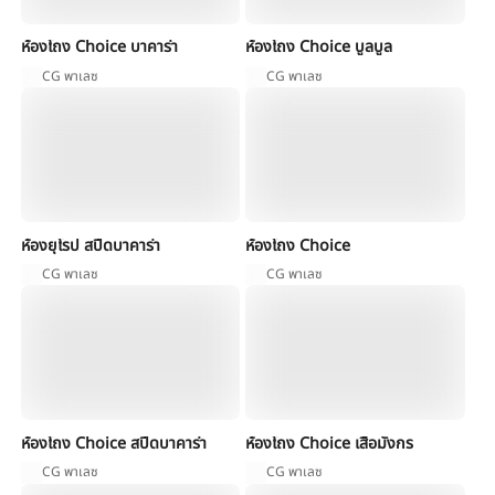
ห้องโถง Choice บาคาร่า
ห้องโถง Choice บูลบูล
CG พาเลซ
CG พาเลซ
ห้องยุโรป สปีดบาคาร่า
ห้องโถง Choice
CG พาเลซ
CG พาเลซ
ห้องโถง Choice สปีดบาคาร่า
ห้องโถง Choice เสือมังกร
CG พาเลซ
CG พาเลซ