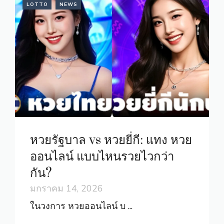
LOTTO
NEWS
หวยรัฐบาล vs หวยยี่กี: แทง หวย
ออนไลน์ แบบไหนรวยไวกว่า
กัน?
มกราคม 14, 2026
ในวงการ หวยออนไลน์ บ ...