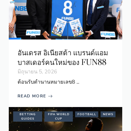
อันเดรส อิเนียสต้า แบรนด์แอม
บาสเดอร์คนใหม่ของ FUN88
มิถุนายน 5, 2026
ต้อนรับตำนานหมายเลข8 ...
READ MORE
BETTING
FIFA WORLD
FOOTBALL
NEWS
GUIDES
CUP