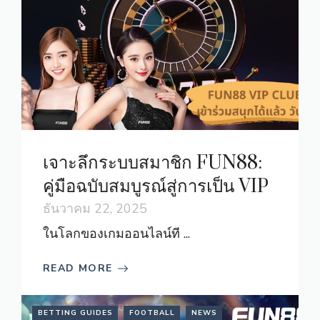
เจาะลึกระบบสมาชิก FUN88:
คู่มือฉบับสมบูรณ์สู่การเป็น VIP
ธันวาคม 22, 2025
ในโลกของเกมออนไลน์ที ...
READ MORE
BETTING GUIDES
FOOTBALL
NEWS