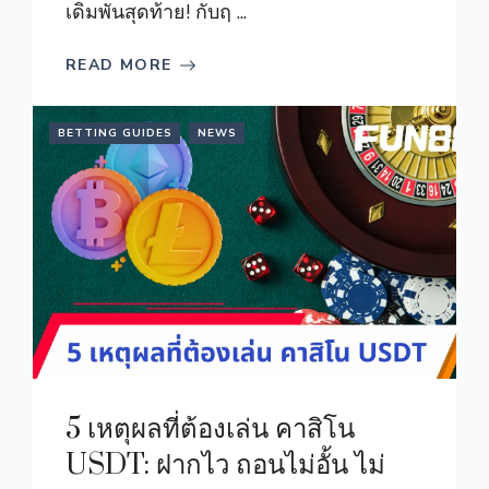
เดิมพันสุดท้าย! กับฤ ...
READ MORE
BETTING GUIDES
NEWS
5 เหตุผลที่ต้องเล่น คาสิโน
USDT: ฝากไว ถอนไม่อั้น ไม่