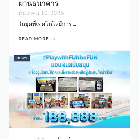
ผ่านธนาคาร
ธันวาคม 10, 2025
ในยุคที่เทคโนโลยีการ ...
READ MORE
NEWS