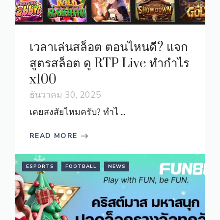
เวลาเล่นสล็อต ตอนไหนดี? แจก
สูตรสล็อต ดู RTP Live ทำกำไร
x100
ธันวาคม 30, 2025
เคยสงสัยไหมครับ? ทำไ ...
READ MORE
ESPORTS
FOOTBALL
NEWS