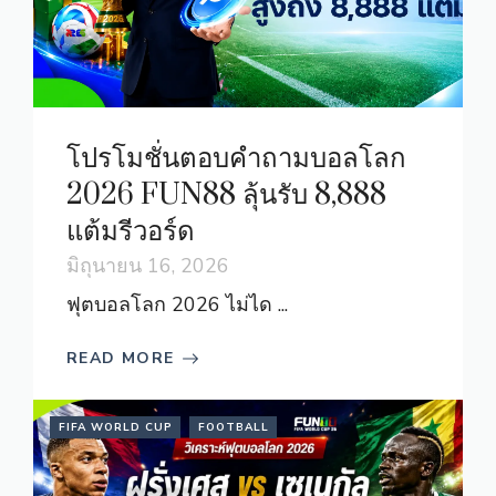
โปรโมชั่นตอบคำถามบอลโลก
2026 FUN88 ลุ้นรับ 8,888
แต้มรีวอร์ด
มิถุนายน 16, 2026
ฟุตบอลโลก 2026 ไม่ได ...
READ MORE
FIFA WORLD CUP
FOOTBALL