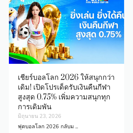
เชียร์บอลโลก 2026 ให้สนุกกว่า
เดิม! เปิดโปรเด็ดรับเงินคืนกีฬา
สูงสุด 0.75% เพิ่มความสนุกทุก
การเดิมพัน
มิถุนายน 23, 2026
ฟุตบอลโลก 2026 กลับม ...