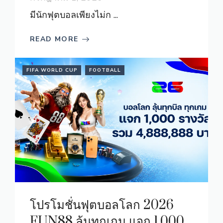
มีนักฟุตบอลเพียงไม่ก ...
READ MORE
FIFA WORLD CUP
FOOTBALL
โปรโมชั่นฟุตบอลโลก 2026
FUN88 ลุ้นทุกเกม แจก 1,000