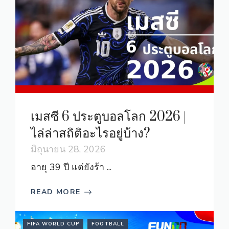
เมสซี 6 ประตูบอลโลก 2026 |
ไล่ล่าสถิติอะไรอยู่บ้าง?
มิถุนายน 28, 2026
อายุ 39 ปี แต่ยังร้า ...
READ MORE
FIFA WORLD CUP
FOOTBALL