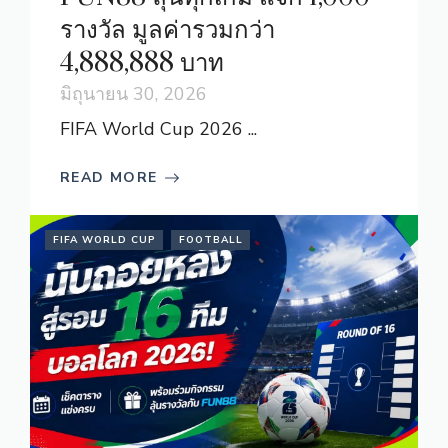
รางวัล มูลค่ารวมกว่า
4,888,888 บาท
มิถุนายน 30, 2026
FIFA World Cup 2026 ...
READ MORE
FIFA WORLD CUP
FOOTBALL