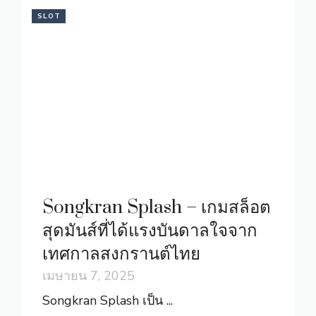
SLOT
Songkran Splash – เกมสล็อต
สุดมันส์ที่ได้แรงบันดาลใจจาก
เทศกาลสงกรานต์ไทย
เมษายน 7, 2025
Songkran Splash เป็น ...