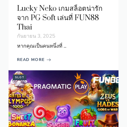
Lucky Neko เกมสล็อตน่ารัก
จาก PG Soft เล่นที่ FUN88
Thai
กันยายน 3, 2025
หากคุณเป็นคนหนึ่งที่ ...
READ MORE
SLOT