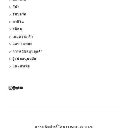
กีฬา
อีสปอร์ต
คาสิโน
สล็อต
เกมความเร็ว
แอป FUN88
การสนับสนุนลูกค้า
ผู้สนับสนุนหลัก
แนะนำเพื่อ
สงวนลิขสิทธิ์โดย FUN88 © 2026