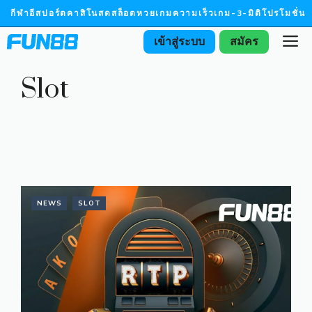
Skip
กีฬา
อีสปอร์ต
คาสิโนสด
สล็อต
หวย
เกมความเร็ว
เกม-3-มิติ
โปรโมชั่น
to
M
เข้าสู่ระบบ
สมัคร
content
Slot
NEWS
SLOT