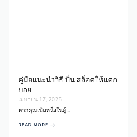
คู่มือแนะนำวิธี ปั่น สล็อตให้แตก
บ่อย
เมษายน 17, 2025
หากคุณเป็นหนึ่งในผู้ ...
READ MORE