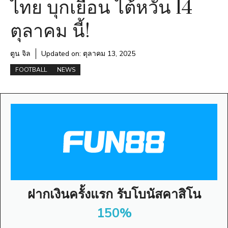
ไทย บุกเยือน ไต้หวัน 14
ตุลาคม นี้!
ตูน จิล
Updated on:
ตุลาคม 13, 2025
FOOTBALL
NEWS
ฝากเงินครั้งแรก รับโบนัสคาสิโน
150%