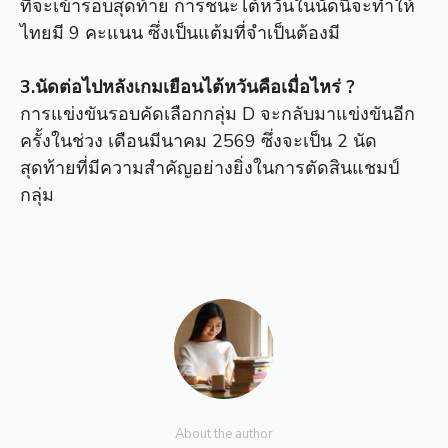
ที่จะเข้ารอบสุดท้าย การชนะไต้หวันในนัดนี้จะทำให้
ไทยมี 9 คะแนน ซึ่งเป็นแต้มที่จำเป็นต้องมี
3.นัดต่อไปหลังเกมเยือนไต้หวันคือเมื่อไหร่ ?
การแข่งขันรอบคัดเลือกกลุ่ม D จะกลับมาแข่งขันอีก
ครั้งในช่วง เดือนมีนาคม 2569 ซึ่งจะเป็น 2 นัด
สุดท้ายที่มีความสำคัญอย่างยิ่งในการตัดสินแชมป์
กลุ่ม
About the author