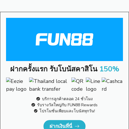
ฝากครั้งแรก รับโบนัสคาสิโน
150%
บริการลูกค้าตลอด 24 ชั่วโมง
รับรางวัลใหญ่กับ FUN88 Rewards
โปรโมชั่นเพียบและโบนัสทุกวัน!
ฝากเงินที่นี่