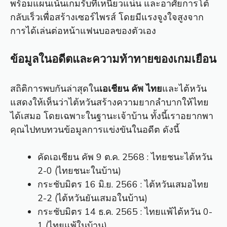
พร้อมแผนเน้นเกมรับที่เหนียวแน่น และอาศัยการโต้
กลับเร็วเพื่อสร้างเซอร์ไพรส์ โดยมีแรงจูงใจสูงจาก
การได้เล่นต่อหน้าแฟนบอลของตัวเอง
ข้อมูลในอดีตและความท้าทายของเกมเยือน
สถิติการพบกันล่าสุดใน
เอเชียน คัพ ไทย
และไต้หวัน
แสดงให้เห็นว่าไต้หวันสร้างความยากลำบากให้ไทย
ได้เสมอ โดยเฉพาะในฐานะเจ้าบ้าน ทั้งนี้เราอยากพา
คุณไปทบทวนข้อมูลการแข่งขันในอดีต ดังนี้
คัดเอเชียน คัพ 9 ต.ค. 2568 : ไทยชนะไต้หวัน
2-0 (ไทยชนะในบ้าน)
กระชับมิตร 16 มิ.ย. 2566 : ไต้หวันเสมอไทย
2-2 (ไต้หวันยันเสมอในบ้าน)
กระชับมิตร 14 ธ.ค. 2565 : ไทยแพ้ไต้หวัน 0-
1 (ไทยแพ้ในบ้าน)