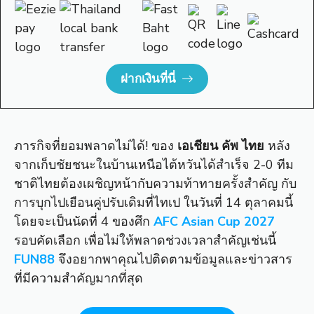
ฝากเงินที่นี่
ภารกิจที่ยอมพลาดไม่ได้! ของ
เอเชียน คัพ ไทย
หลัง
จากเก็บชัยชนะในบ้านเหนือไต้หวันได้สำเร็จ 2-0 ทีม
ชาติไทยต้องเผชิญหน้ากับความท้าทายครั้งสำคัญ กับ
การบุกไปเยือนคู่ปรับเดิมที่ไทเป ในวันที่ 14 ตุลาคมนี้
โดยจะเป็นนัดที่ 4 ของศึก
AFC Asian Cup 2027
รอบคัดเลือก เพื่อไม่ให้พลาดช่วงเวลาสำคัญเช่นนี้
FUN88
จึงอยากพาคุณไปติดตามข้อมูลและข่าวสาร
ที่มีความสำคัญมากที่สุด