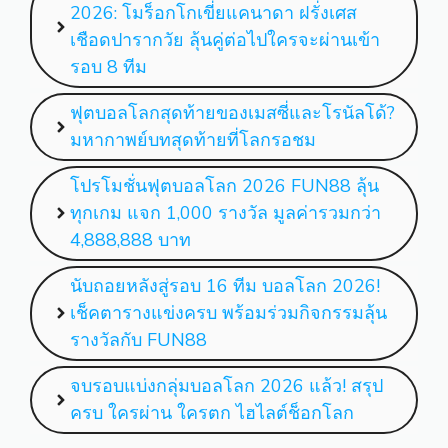
2026: โมร็อกโกเขี่ยแคนาดา ฝรั่งเศส
เชือดปารากวัย ลุ้นคู่ต่อไปใครจะผ่านเข้า
รอบ 8 ทีม
ฟุตบอลโลกสุดท้ายของเมสซี่และโรนัลโด้?
มหากาพย์บทสุดท้ายที่โลกรอชม
โปรโมชั่นฟุตบอลโลก 2026 FUN88 ลุ้น
ทุกเกม แจก 1,000 รางวัล มูลค่ารวมกว่า
4,888,888 บาท
นับถอยหลังสู่รอบ 16 ทีม บอลโลก 2026!
เช็คตารางแข่งครบ พร้อมร่วมกิจกรรมลุ้น
รางวัลกับ FUN88
จบรอบแบ่งกลุ่มบอลโลก 2026 แล้ว! สรุป
ครบ ใครผ่าน ใครตก ไฮไลต์ช็อกโลก