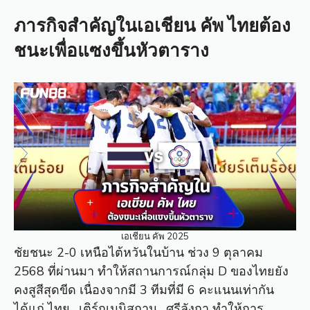
ภารกิจสำคัญใน
เอเชียน คัพ ไทย
ต้อง
ชนะเพื่อแซงขึ้นหัวตาราง
เอเชียน คัพ 2025
ชัยชนะ 2-0 เหนือไต้หวันในบ้าน ช่วง 9 ตุลาคม
2568 ที่ผ่านมา ทำให้สถานการณ์กลุ่ม D ของไทยยัง
คงสูสีสุดขีด เนื่องจากมี 3 ทีมที่มี 6 คะแนนเท่ากัน
ได้แก่ ไทย , เติร์กเมนิสถาน , ศรีลังกา ทำให้การ