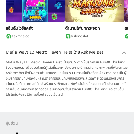
แล็บลับไวรัสคลั่ง
ตำนานไพ่นกกระจอก
สภาโจ
Askmeslot
Askmeslot
As
Mafia Ways II: Metro Haven Heist โดย Ask Me Bet
Mafia Ways II: Metro Haven Heist เป็นเกม Slotที่ให้บริการบน Fun88 Thailand
ซึ่งออกแบบมาเพื่อตอบโจทย์ผู้เล่นที่มองหาประสบการณ์การเล่นคุณภาพ เกมนี้พัฒนาโดย
Ask me bet ซึ่งมีผลงานด้านเกมออนไลน์และระบบการเล่นที่เสถียร Ask me bet เป็นผู้
ให้บริการเกมที่มีผลงานหลายรายการและมักมีฟีเจอร์เฉพาะสไตล์ค่าย ตัวเกมรองรับการ
เล่นบนมือถือและเดสก์ท็อป พร้อมกราฟิกและเอฟเฟกต์เสียงที่ช่วยยกระดับประสบการณ์
การเล่น สมาชิกสามารถทดลองเล่นหรือเดิมพันจริงผ่าน Fun88 Thailand และร่วมลุ้น
โปรโมชั่นพิเศษได้ตามเงื่อนไขของเว็บไซต์
หุ้นส่วน