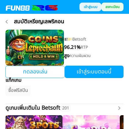
เข้าสู่ระบบ
ลงทะเบียน
สมบัติเหรียญเลพริคอน
Betsoft
96.21
%
RTP
สูง
ความผันผวน
ทดลองเล่น
เข้าสู่ระบบตอนนี้
แท็กเกม
ซื้อฟรีสปิน
ดูเกมเพิ่มเติมใน Betsoft
201