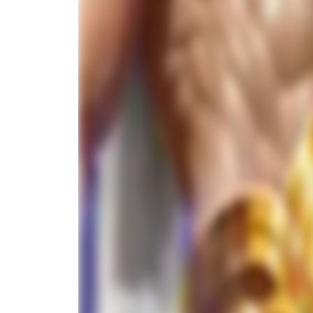
Booongo
Playtech
Play’n Go