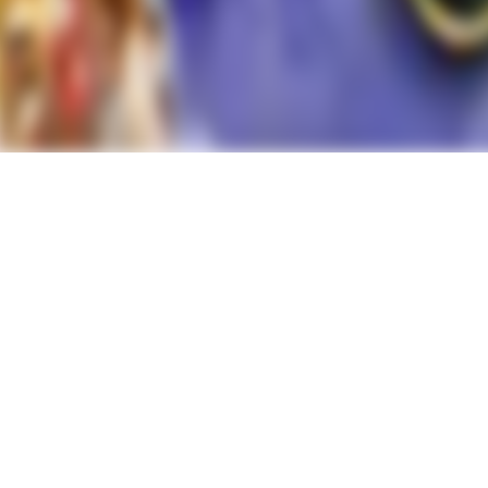
อโชคแห่งโอลิมปัส
96.03
%
สูงมาก
Betsoft
RTP
ความผันผวน
ม
อต
ซื้อฟรีสปิน