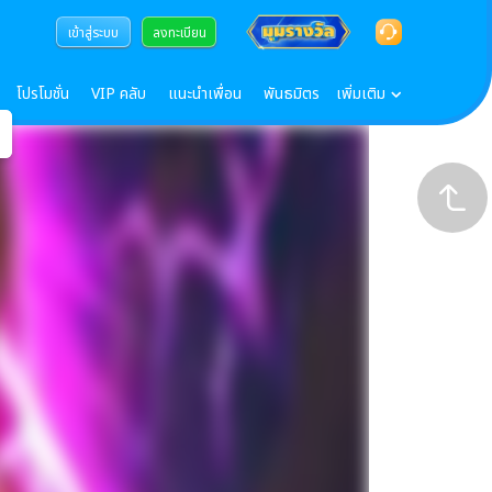
เข้าสู่ระบบ
ลงทะเบียน
เข้าสู่ระบบ
ลงทะเบียน
โปรโมชั่น
VIP คลับ
แนะนำเพื่อน
พันธมิตร
เพิ่มเติม
ดาวน์โหลด
กลับ