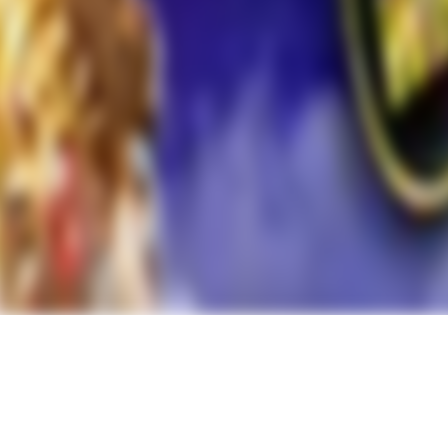
อโชคแห่งโอลิมปัส
96.03
%
สูงมาก
Betsoft
RTP
ความผันผวน