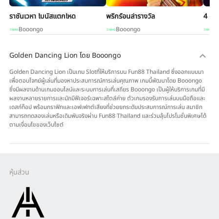
ราชันเวหา โบนัสแตกโหด
พริกร้อนล่ารางวัล
4 ด้วง
Booongo
Booongo
B
Golden Dancing Lion โดย Booongo
Golden Dancing Lion เป็นเกม Slotที่ให้บริการบน Fun88 Thailand ซึ่งออกแบบมา
เพื่อตอบโจทย์ผู้เล่นที่มองหาประสบการณ์การเล่นคุณภาพ เกมนี้พัฒนาโดย Booongo
ซึ่งมีผลงานด้านเกมออนไลน์และระบบการเล่นที่เสถียร Booongo เป็นผู้ให้บริการเกมที่มี
ผลงานหลายรายการและมักมีฟีเจอร์เฉพาะสไตล์ค่าย ตัวเกมรองรับการเล่นบนมือถือและ
เดสก์ท็อป พร้อมกราฟิกและเอฟเฟกต์เสียงที่ช่วยยกระดับประสบการณ์การเล่น สมาชิก
สามารถทดลองเล่นหรือเดิมพันจริงผ่าน Fun88 Thailand และร่วมลุ้นโปรโมชั่นพิเศษได้
ตามเงื่อนไขของเว็บไซต์
หุ้นส่วน