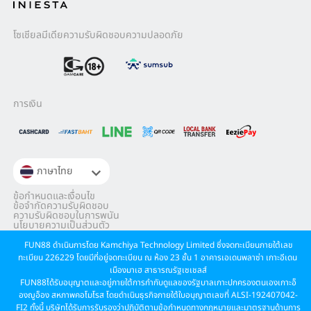
โซเชียลมีเดีย
ความรับผิดชอบ
ความปลอดภัย
การเงิน
ภาษาไทย
ข้อกำหนดและเงื่อนไข​
ข้อจำกัดความรับผิดชอบ
ความรับผิดชอบในการพนัน
นโยบายความเป็นส่วนตัว​
FUN88 ดำเนินการโดย Kamchiya Technology Limited ซึ่งจดทะเบียนภายใต้เลข
ทะเบียน 226229 โดยมีที่อยู่จดทะเบียน ณ ห้อง 23 ชั้น 1 อาคารเอเดนพลาซ่า เกาะอีเดน 
เมืองมาเฮ สาธารณรัฐเซเชลส์
FUN88ได้รับอนุญาตและอยู่ภายใต้การกำกับดูแลของรัฐบาลเกาะปกครองตนเองเกาะอ็
องฌูอ็อง สหภาพคอโมโรส โดยดำเนินธุรกิจภายใต้ใบอนุญาตเลขที่ ALSI-192407042-
FI2 ทั้งนี้ บริษัทได้รับการรับรองว่าปฏิบัติตามข้อกำหนดทางกฎหมายและมาตรฐานด้านการ