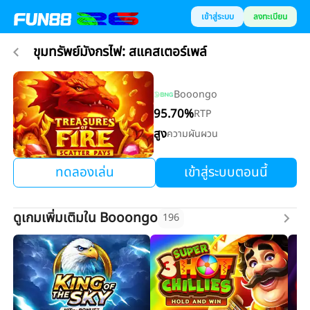
เข้าสู่ระบบ
ลงทะเบียน
ขุมทรัพย์มังกรไฟ: สแคสเตอร์เพล์
Booongo
95.70
%
RTP
สูง
ความผันผวน
ทดลองเล่น
เข้าสู่ระบบตอนนี้
ดูเกมเพิ่มเติมใน Booongo
196