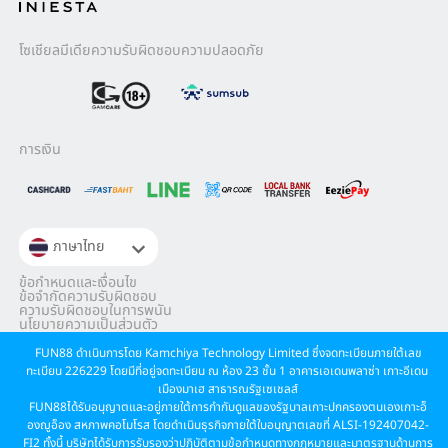
โซเชียลมีเดีย
ความรับผิดชอบ
ความปลอดภัย
การเงิน
ภาษาไทย
ข้อกำหนดและเงื่อนไข​
ข้อจำกัดความรับผิดชอบ
ความรับผิดชอบในการพนัน
นโยบายความเป็นส่วนตัว​
FUN88 ดำเนินการโดย Kamchiya Technology Limited ซึ่งจดทะเบียนภายใต้เลข
ทะเบียน 226229 โดยมีที่อยู่จดทะเบียน ณ ห้อง 23 ชั้น 1 อาคารเอเดนพลาซ่า เกาะอีเดน 
เมืองมาเฮ สาธารณรัฐเซเชลส์
FUN88ได้รับอนุญาตและอยู่ภายใต้การกำกับดูแลของรัฐบาลเกาะปกครองตนเองเกาะอ็
องฌูอ็อง สหภาพคอโมโรส โดยดำเนินธุรกิจภายใต้ใบอนุญาตเลขที่ ALSI-192407042-
FI2 ทั้งนี้ บริษัทได้รับการรับรองว่าปฏิบัติตามข้อกำหนดทางกฎหมายและมาตรฐานด้านการ