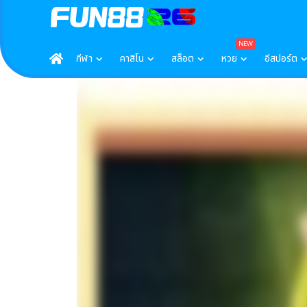
NEW
กีฬา
คาสิโน
สล็อต
หวย
อีสปอร์ต
FUN88 อีสปอร์ต
SABA กีฬา
วิธีใช้งาน USDT
ยิงปลา Jili​
คิงไมดาส
SPRIBE
หวย TC
Pocket Games Soft
SEXY พาเลซ
TF อีสปอร์ต
GALAXSYS
ยิงปลา FCG
หวย AMK
BTI กีฬา
โจ๊กเกอร์
แนะนำเพื่อน
Pragmatic Play
PP พาเลซ
HOT GAME
คิงโป๊กเกอร์
ยิงปลา SW
CMD กีฬา
หวย Eday
คำถามที่พบบ่อย