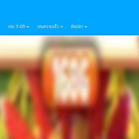
เกม 3 มิติ
เกมความเร็ว
ยิงปลา