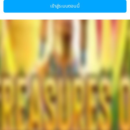
เข้าสู่ระบบตอนนี้