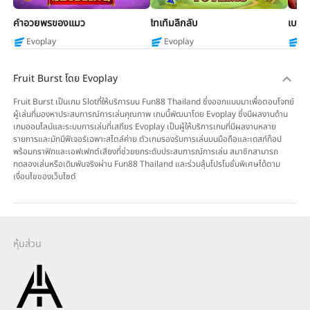
คำอวยพรของแมว
โทเท็มลึกลับ
เบลฟร
Evoplay
Evoplay
Ev
Fruit Burst โดย Evoplay
Fruit Burst เป็นเกม Slotที่ให้บริการบน Fun88 Thailand ซึ่งออกแบบมาเพื่อตอบโจทย์
ผู้เล่นที่มองหาประสบการณ์การเล่นคุณภาพ เกมนี้พัฒนาโดย Evoplay ซึ่งมีผลงานด้าน
เกมออนไลน์และระบบการเล่นที่เสถียร Evoplay เป็นผู้ให้บริการเกมที่มีผลงานหลาย
รายการและมักมีฟีเจอร์เฉพาะสไตล์ค่าย ตัวเกมรองรับการเล่นบนมือถือและเดสก์ท็อป
พร้อมกราฟิกและเอฟเฟกต์เสียงที่ช่วยยกระดับประสบการณ์การเล่น สมาชิกสามารถ
ทดลองเล่นหรือเดิมพันจริงผ่าน Fun88 Thailand และร่วมลุ้นโปรโมชั่นพิเศษได้ตาม
เงื่อนไขของเว็บไซต์
หุ้นส่วน