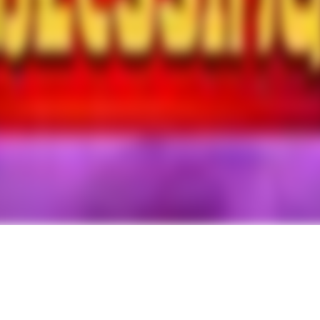
ยพรของแมว
96.10
%
ปานกลาง
Evoplay
RTP
ความผันผวน