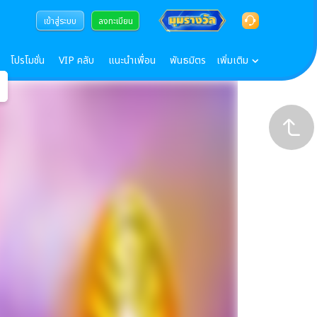
เข้าสู่ระบบ
ลงทะเบียน
เข้าสู่ระบบ
ลงทะเบียน
โปรโมชั่น
VIP คลับ
แนะนำเพื่อน
พันธมิตร
เพิ่มเติม
ดาวน์โหลด
กลับ