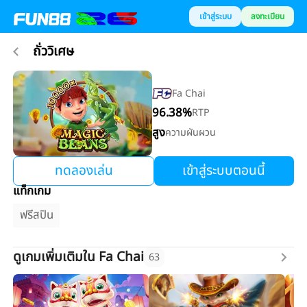
เข้าสู่ระบบ
ลงทะเบียน
ถั่ววิเศษ
Fa Chai
96.38
%
RTP
สูง
ความผันผวน
ทดลองเล่น
เข้าสู่ระบบตอนนี้
แท็กเกม
ฟรีสปิน
ดูเกมเพิ่มเติมใน Fa Chai
63