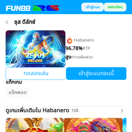
เข้าสู่ระบบ
ลงทะเบียน
ซุส ดีลักซ์
Habanero
96.78
%
RTP
สูง
ความผันผวน
ทดลองเล่น
เข้าสู่ระบบตอนนี้
แท็กเกม
แจ็คพอต
ดูเกมเพิ่มเติมใน Habanero
108