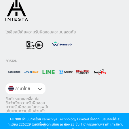
โซเชียลมีเดีย
ความรับผิดชอบ
ความปลอดภัย
การเงิน
ภาษาไทย
ข้อกำหนดและเงื่อนไข​
ข้อจำกัดความรับผิดชอบ
ความรับผิดชอบในการพนัน
นโยบายความเป็นส่วนตัว​
FUN88 ดำเนินการโดย Kamchiya Technology Limited ซึ่งจดทะเบียนภายใต้เลข
ทะเบียน 226229 โดยมีที่อยู่จดทะเบียน ณ ห้อง 23 ชั้น 1 อาคารเอเดนพลาซ่า เกาะอีเดน 