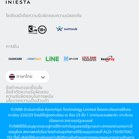
โซเชียลมีเดีย
ความรับผิดชอบ
ความปลอดภัย
การเงิน
ภาษาไทย
ข้อกำหนดและเงื่อนไข​
ข้อจำกัดความรับผิดชอบ
ความรับผิดชอบในการพนัน
นโยบายความเป็นส่วนตัว​
FUN88 ดำเนินการโดย Kamchiya Technology Limited ซึ่งจดทะเบียนภายใต้เลข
ทะเบียน 226229 โดยมีที่อยู่จดทะเบียน ณ ห้อง 23 ชั้น 1 อาคารเอเดนพลาซ่า เกาะอีเดน 
เมืองมาเฮ สาธารณรัฐเซเชลส์
FUN88ได้รับอนุญาตและอยู่ภายใต้การกำกับดูแลของรัฐบาลเกาะปกครองตนเองเกาะอ็
องฌูอ็อง สหภาพคอโมโรส โดยดำเนินธุรกิจภายใต้ใบอนุญาตเลขที่ ALSI-192407042-
FI2 ทั้งนี้ บริษัทได้รับการรับรองว่าปฏิบัติตามข้อกำหนดทางกฎหมายและมาตรฐานด้านการ