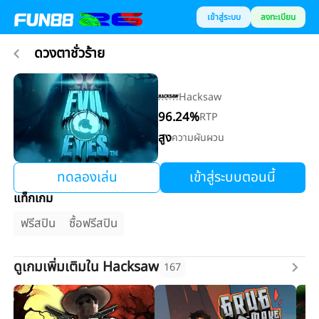
เข้าสู่ระบบ
ลงทะเบียน
ดวงตาชั่วร้าย
Hacksaw
96.24
%
RTP
สูง
ความผันผวน
ทดลองเล่น
เข้าสู่ระบบตอนนี้
แท็กเกม
ฟรีสปิน
ซื้อฟรีสปิน
ดูเกมเพิ่มเติมใน Hacksaw
167