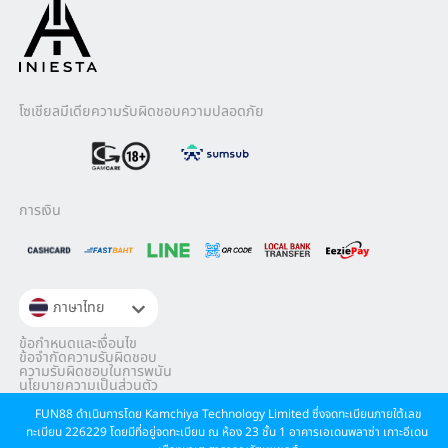
โซเชียลมีเดีย
ความรับผิดชอบ
ความปลอดภัย
การเงิน
ภาษาไทย
ข้อกำหนดและเงื่อนไข​
ข้อจำกัดความรับผิดชอบ
ความรับผิดชอบในการพนัน
นโยบายความเป็นส่วนตัว​
FUN88 ดำเนินการโดย Kamchiya Technology Limited ซึ่งจดทะเบียนภายใต้เลข
ทะเบียน 226229 โดยมีที่อยู่จดทะเบียน ณ ห้อง 23 ชั้น 1 อาคารเอเดนพลาซ่า เกาะอีเดน 