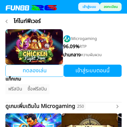
เข้าสู่ระบบ
ลงทะเบียน
ไก่ไนท์ฟีเวอร์
Microgaming
96.09
%
RTP
ปานกลาง
ความผันผวน
ทดลองเล่น
เข้าสู่ระบบตอนนี้
แท็กเกม
ฟรีสปิน
ซื้อฟรีสปิน
ดูเกมเพิ่มเติมใน Microgaming
250