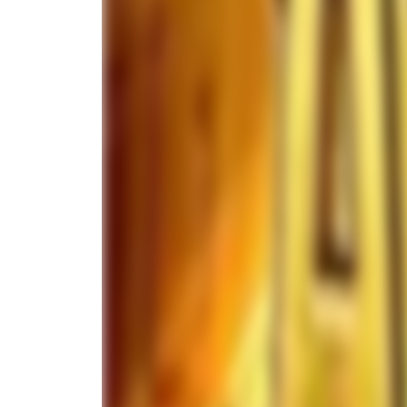
Red Tiger