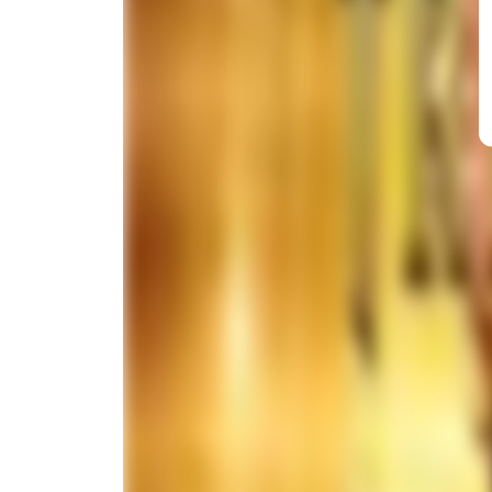
Betsoft
Skywind
Evoplay