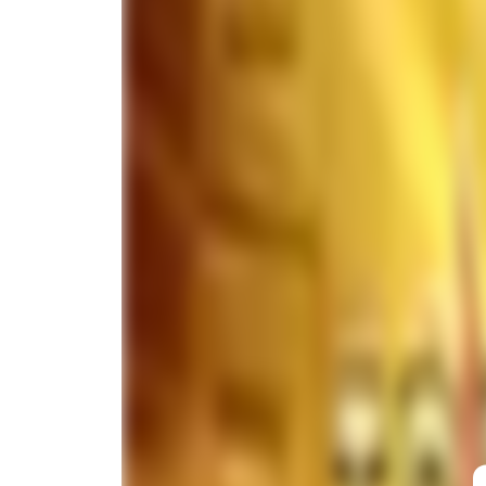
Booongo
Playtech
Play’n Go