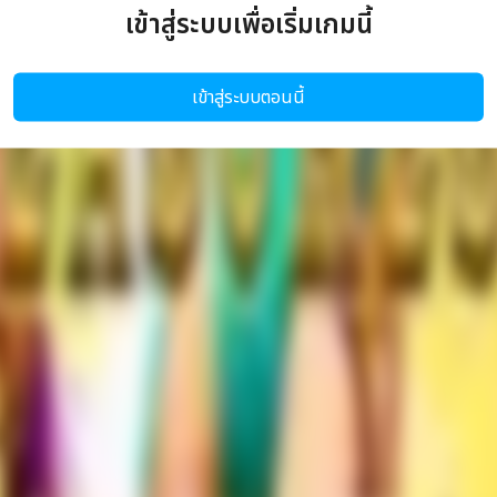
เข้าสู่ระบบเพื่อเริ่มเกมนี้
เข้าสู่ระบบตอนนี้