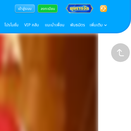
เข้าสู่ระบบ
ลงทะเบียน
เข้าสู่ระบบ
ลงทะเบียน
โปรโมชั่น
VIP คลับ
แนะนำเพื่อน
พันธมิตร
เพิ่มเติม
ดาวน์โหลด
กลับ