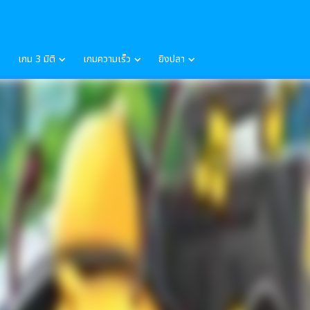
เกม 3 มิติ
เกมความเร็ว
ยิงปลา