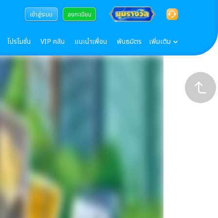
เข้าสู่ระบบ
ลงทะเบียน
เข้าสู่ระบบ
ลงทะเบียน
โปรโมชั่น
VIP คลับ
แนะนำเพื่อน
พันธมิตร
เพิ่มเติม
ดาวน์โหลด
กลับ