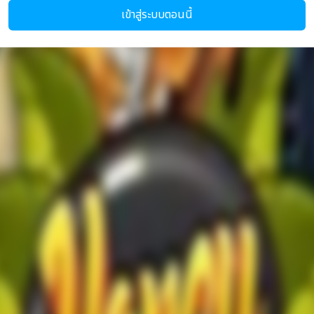
เข้าสู่ระบบตอนนี้