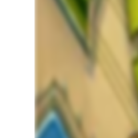
Booongo
Playtech
Play’n Go