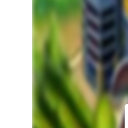
Microgaming
CG พาเลซ
บทความ
Joker Gaming
DG พาเลซ
WM พาเลซ
Fa Chai