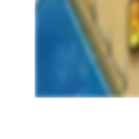
Betsoft
Skywind
Evoplay
น้ำผึ