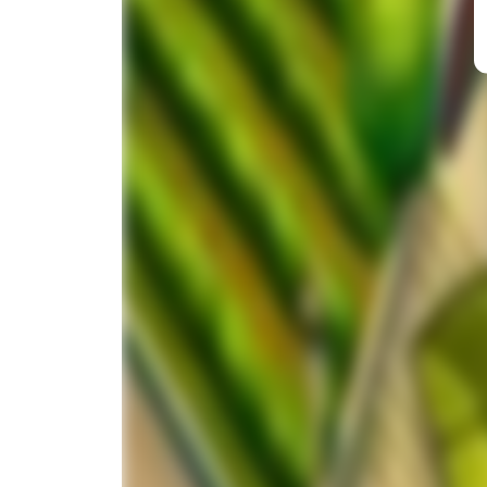
Askmeslot
MG พาเลซ
CQ9 Gaming
OFA พาเลซ
YBT พาเลซ
Hacksaw