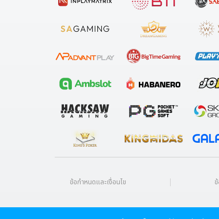
Booongo
Playtech
Play’n Go
ข้อกำหนดและเงื่อนไข
ข