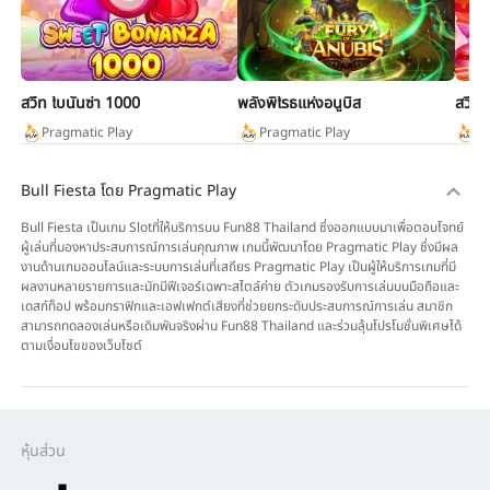
สวีท โบนันซ่า 1000
พลังพิโรธแห่งอนูบิส
สวีท 
Pragmatic Play
Pragmatic Play
Pr
Bull Fiesta โดย Pragmatic Play
Bull Fiesta เป็นเกม Slotที่ให้บริการบน Fun88 Thailand ซึ่งออกแบบมาเพื่อตอบโจทย์
ผู้เล่นที่มองหาประสบการณ์การเล่นคุณภาพ เกมนี้พัฒนาโดย Pragmatic Play ซึ่งมีผล
งานด้านเกมออนไลน์และระบบการเล่นที่เสถียร Pragmatic Play เป็นผู้ให้บริการเกมที่มี
ผลงานหลายรายการและมักมีฟีเจอร์เฉพาะสไตล์ค่าย ตัวเกมรองรับการเล่นบนมือถือและ
เดสก์ท็อป พร้อมกราฟิกและเอฟเฟกต์เสียงที่ช่วยยกระดับประสบการณ์การเล่น สมาชิก
สามารถทดลองเล่นหรือเดิมพันจริงผ่าน Fun88 Thailand และร่วมลุ้นโปรโมชั่นพิเศษได้
ตามเงื่อนไขของเว็บไซต์
หุ้นส่วน