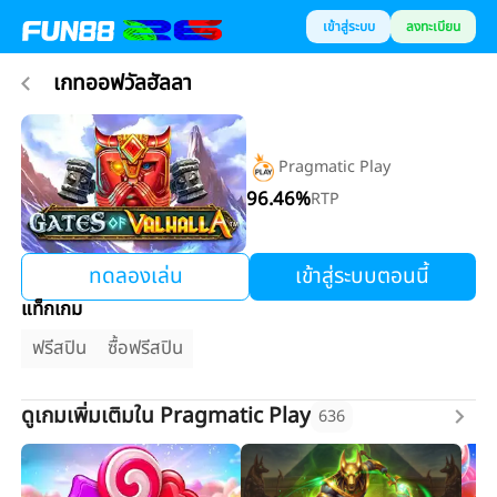
เข้าสู่ระบบ
ลงทะเบียน
เกทออฟวัลฮัลลา
Pragmatic Play
96.46
%
RTP
ทดลองเล่น
เข้าสู่ระบบตอนนี้
แท็กเกม
ฟรีสปิน
ซื้อฟรีสปิน
ดูเกมเพิ่มเติมใน Pragmatic Play
636