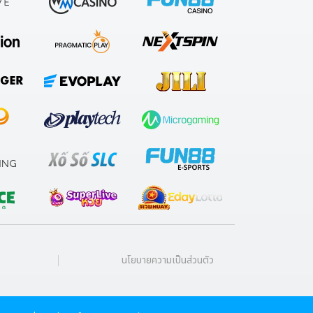
นโยบายความเป็นส่วนตัว