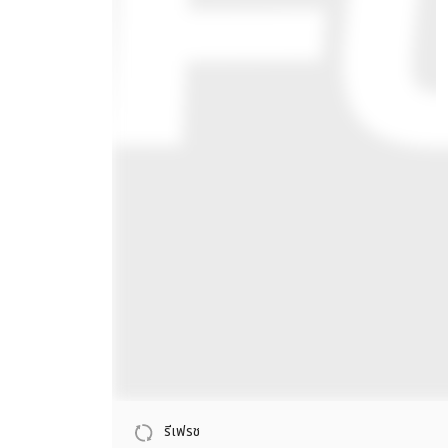
สกาย พาเลซ
Nextspin
หวย ซุปเปอร์ไลฟ์
ยิงปลา JK
IM กีฬา
ผู้สนับสนุนหลัก
EVO พาเลซ
Jili
FUN88 หวย
SBO กีฬา
ดาวน์โหลด
FUN88 พาเลซ
Advantplay
หวย SLC
ตั้งค่าส่วนตัว
รีเฟรช