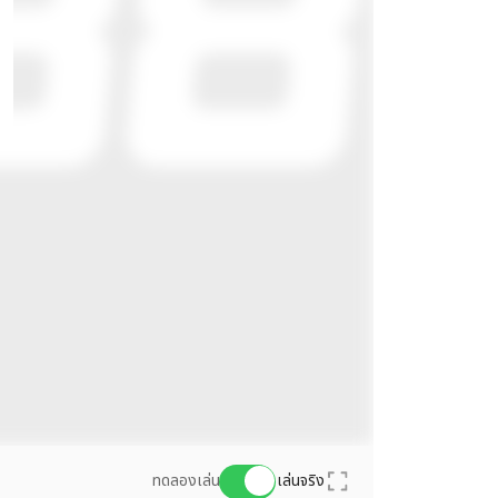
ทดลองเล่น
เล่นจริง