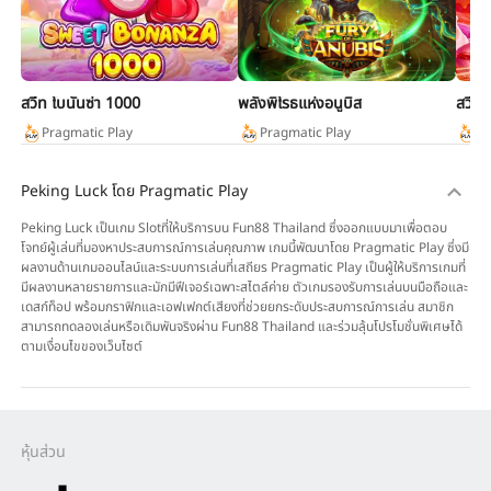
สวีท โบนันซ่า 1000
พลังพิโรธแห่งอนูบิส
สวีท 
Pragmatic Play
Pragmatic Play
Pr
Peking Luck โดย Pragmatic Play
Peking Luck เป็นเกม Slotที่ให้บริการบน Fun88 Thailand ซึ่งออกแบบมาเพื่อตอบ
โจทย์ผู้เล่นที่มองหาประสบการณ์การเล่นคุณภาพ เกมนี้พัฒนาโดย Pragmatic Play ซึ่งมี
ผลงานด้านเกมออนไลน์และระบบการเล่นที่เสถียร Pragmatic Play เป็นผู้ให้บริการเกมที่
มีผลงานหลายรายการและมักมีฟีเจอร์เฉพาะสไตล์ค่าย ตัวเกมรองรับการเล่นบนมือถือและ
เดสก์ท็อป พร้อมกราฟิกและเอฟเฟกต์เสียงที่ช่วยยกระดับประสบการณ์การเล่น สมาชิก
สามารถทดลองเล่นหรือเดิมพันจริงผ่าน Fun88 Thailand และร่วมลุ้นโปรโมชั่นพิเศษได้
ตามเงื่อนไขของเว็บไซต์
หุ้นส่วน