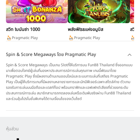
สวีท โบนันซ่า 1000
พลังพิโรธแห่งอนูบิส
สวีท 
Pragmatic Play
Pragmatic Play
Pr
Spin & Score Megaways โดย Pragmatic Play
Spin & Score Megaways เป็นเกม Slotที่ให้บริการบน Fun88 Thailand ซึ่งออกแบบ
มาเพื่อตอบโจทย์ผู้เล่นที่มองหาประสบการณ์การเล่นคุณภาพ เกมนี้พัฒนาโดย
Pragmatic Play ซึ่งมีผลงานด้านเกมออนไลน์และระบบการเล่นที่เสถียร Pragmatic
Play เป็นผู้ให้บริการเกมที่มีผลงานหลายรายการและมักมีฟีเจอร์เฉพาะสไตล์ค่าย ตัวเกม
รองรับการเล่นบนมือถือและเดสก์ท็อป พร้อมกราฟิกและเอฟเฟกต์เสียงที่ช่วยยกระดับ
ประสบการณ์การเล่น สมาชิกสามารถทดลองเล่นหรือเดิมพันจริงผ่าน Fun88 Thailand
และร่วมลุ้นโปรโมชั่นพิเศษได้ตามเงื่อนไขของเว็บไซต์
หุ้นส่วน