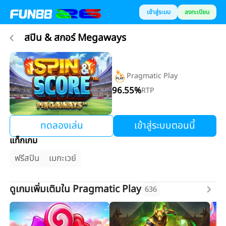
เข้าสู่ระบบ
ลงทะเบียน
สปิน & สกอร์ Megaways
Pragmatic Play
96.55
%
RTP
ทดลองเล่น
เข้าสู่ระบบตอนนี้
แท็กเกม
ฟรีสปิน
เมกะเวย์
ดูเกมเพิ่มเติมใน Pragmatic Play
636