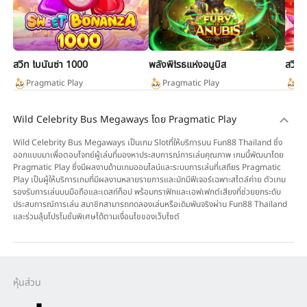
สวีท โบนันซ่า 1000
พลังพิโรธแห่งอนูบิส
สวีท 
Pragmatic Play
Pragmatic Play
Pr
Wild Celebrity Bus Megaways โดย Pragmatic Play
Wild Celebrity Bus Megaways เป็นเกม Slotที่ให้บริการบน Fun88 Thailand ซึ่ง
ออกแบบมาเพื่อตอบโจทย์ผู้เล่นที่มองหาประสบการณ์การเล่นคุณภาพ เกมนี้พัฒนาโดย
Pragmatic Play ซึ่งมีผลงานด้านเกมออนไลน์และระบบการเล่นที่เสถียร Pragmatic
Play เป็นผู้ให้บริการเกมที่มีผลงานหลายรายการและมักมีฟีเจอร์เฉพาะสไตล์ค่าย ตัวเกม
รองรับการเล่นบนมือถือและเดสก์ท็อป พร้อมกราฟิกและเอฟเฟกต์เสียงที่ช่วยยกระดับ
ประสบการณ์การเล่น สมาชิกสามารถทดลองเล่นหรือเดิมพันจริงผ่าน Fun88 Thailand
และร่วมลุ้นโปรโมชั่นพิเศษได้ตามเงื่อนไขของเว็บไซต์
หุ้นส่วน