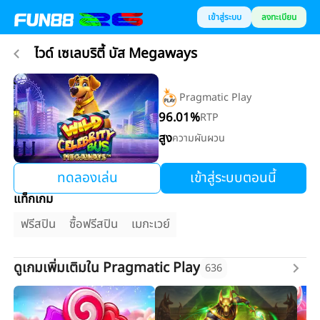
เข้าสู่ระบบ
ลงทะเบียน
ไวด์ เซเลบริตี้ บัส Megaways
Pragmatic Play
96.01
%
RTP
สูง
ความผันผวน
ทดลองเล่น
เข้าสู่ระบบตอนนี้
แท็กเกม
ฟรีสปิน
ซื้อฟรีสปิน
เมกะเวย์
ดูเกมเพิ่มเติมใน Pragmatic Play
636