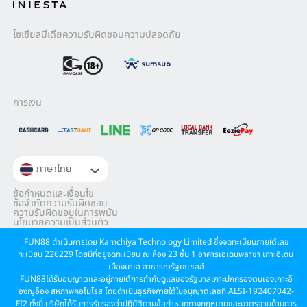
โซเชียลมีเดีย
ความรับผิดชอบ
ความปลอดภัย
การเงิน
ภาษาไทย
ข้อกำหนดและเงื่อนไข​
ข้อจำกัดความรับผิดชอบ
ความรับผิดชอบในการพนัน
นโยบายความเป็นส่วนตัว​
FUN88 ดำเนินการโดย Kamchiya Technology Limited ซึ่งจดทะเบียนภายใต้เลข
ทะเบียน 226229 โดยมีที่อยู่จดทะเบียน ณ ห้อง 23 ชั้น 1 อาคารเอเดนพลาซ่า เกาะอีเดน 
เมืองมาเฮ สาธารณรัฐเซเชลส์
FUN88ได้รับอนุญาตและอยู่ภายใต้การกำกับดูแลของรัฐบาลเกาะปกครองตนเองเกาะอ็
องฌูอ็อง สหภาพคอโมโรส โดยดำเนินธุรกิจภายใต้ใบอนุญาตเลขที่ ALSI-192407042-
FI2 ทั้งนี้ บริษัทได้รับการรับรองว่าปฏิบัติตามข้อกำหนดทางกฎหมายและมาตรฐานด้านการ