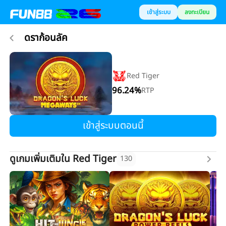
เข้าสู่ระบบ
ลงทะเบียน
ดราก้อนลัค
Red Tiger
96.24
%
RTP
เข้าสู่ระบบตอนนี้
ดูเกมเพิ่มเติมใน Red Tiger
130