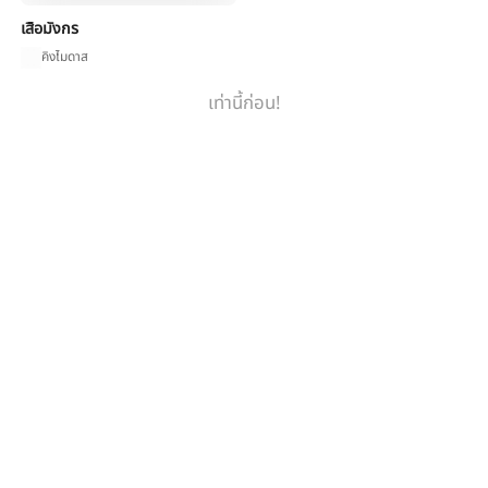
เสือมังกร
คิงไมดาส
เท่านี้ก่อน!