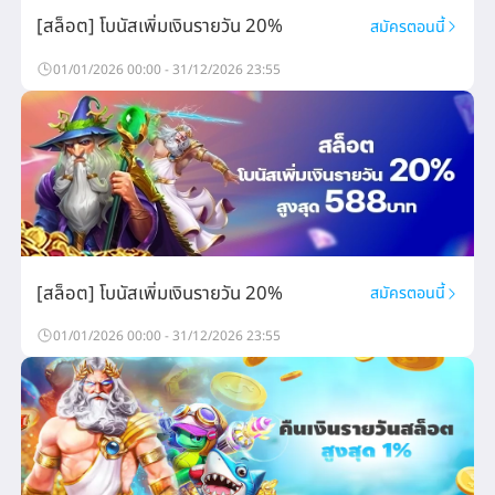
[สล็อต] โบนัสเพิ่มเงินรายวัน 20%
สมัครตอนนี้
01/01/2026 00:00 - 31/12/2026 23:55
[สล็อต] โบนัสเพิ่มเงินรายวัน 20%
สมัครตอนนี้
01/01/2026 00:00 - 31/12/2026 23:55