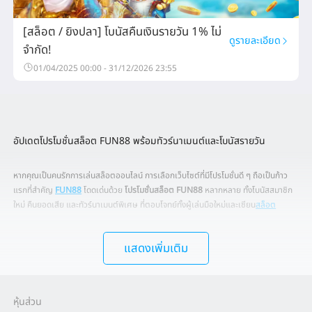
[สล็อต / ยิงปลา] โบนัสคืนเงินรายวัน 1% ไม่
ดูรายละเอียด
จำกัด!
01/04/2025 00:00 - 31/12/2026 23:55
อัปเดตโปรโมชั่นสล็อต FUN88 พร้อมทัวร์นาเมนต์และโบนัสรายวัน
หากคุณเป็นคนรักการเล่นสล็อตออนไลน์ การเลือกเว็บไซต์ที่มีโปรโมชั่นดี ๆ ถือเป็นก้าว
แรกที่สำคัญ
FUN88
โดดเด่นด้วย
โปรโมชั่นสล็อต FUN88
หลากหลาย ทั้งโบนัสสมาชิก
ใหม่ คืนยอดเสีย และทัวร์นาเมนต์พิเศษ ที่ตอบโจทย์ทั้งผู้เล่นมือใหม่และเซียน
สล็อต
โปรโมชั่นสมาชิกใหม่: เริ่มต้นความสนุกด้วยโบนัสสุด
แสดงเพิ่มเติม
คุ้ม
สำหรับใครที่เพิ่งสมัครเข้ามาเป็นครอบครัวเดียวกับ FUN88 นี่คือช่วงเวลาที่ดีที่สุดในการ
หุ้นส่วน
เพิ่มต้นทุนการเล่นของคุณ ทางเว็บได้จัดเตรียม
โปรโมชั่น FUN88
สำหรับการฝากเงิน