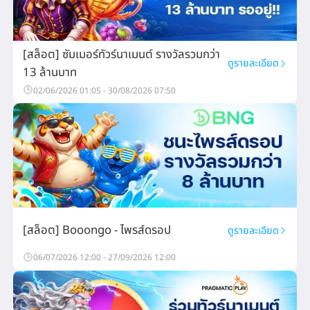
[สล็อต] ซัมเมอร์ทัวร์นาเมนต์ รางวัลรวมกว่า
ดูรายละเอียด
13 ล้านบาท
02/06/2026 01:05 - 30/08/2026 07:50
[สล็อต] Booongo - ไพรส์ดรอป
ดูรายละเอียด
06/07/2026 12:00 - 27/09/2026 12:00