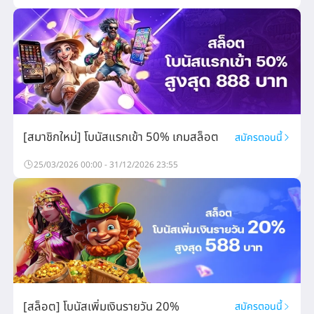
[สมาชิกใหม่] โบนัสแรกเข้า 50% เกมสล็อต
สมัครตอนนี้
25/03/2026 00:00 - 31/12/2026 23:55
[สล็อต] โบนัสเพิ่มเงินรายวัน 20%
สมัครตอนนี้