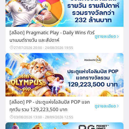
[สล็อต] Pragmatic Play - Daily Wins ทัวร์
ดูรายละเอียด
นาเมนต์รายวัน และสัปดาห์
27/07/2026 20:00 - 24/08/2026 19:55
[สล็อต] PP - ประตูแห่งโอลิมปัส POP แจก
ดูรายละเอียด
ทุกวัน รวม 129,223,500 บาท
03/08/2026 13:00 - 28/09/2026 12:55