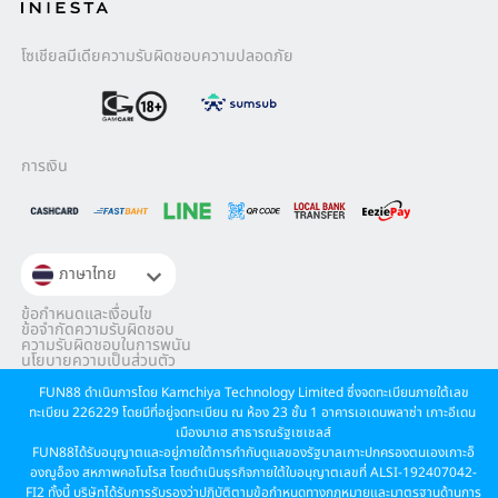
โซเชียลมีเดีย
ความรับผิดชอบ
ความปลอดภัย
การเงิน
ภาษาไทย
ข้อกำหนดและเงื่อนไข​
ข้อจำกัดความรับผิดชอบ
ความรับผิดชอบในการพนัน
นโยบายความเป็นส่วนตัว​
FUN88 ดำเนินการโดย Kamchiya Technology Limited ซึ่งจดทะเบียนภายใต้เลข
ทะเบียน 226229 โดยมีที่อยู่จดทะเบียน ณ ห้อง 23 ชั้น 1 อาคารเอเดนพลาซ่า เกาะอีเดน 
เมืองมาเฮ สาธารณรัฐเซเชลส์
FUN88ได้รับอนุญาตและอยู่ภายใต้การกำกับดูแลของรัฐบาลเกาะปกครองตนเองเกาะอ็
องฌูอ็อง สหภาพคอโมโรส โดยดำเนินธุรกิจภายใต้ใบอนุญาตเลขที่ ALSI-192407042-
FI2 ทั้งนี้ บริษัทได้รับการรับรองว่าปฏิบัติตามข้อกำหนดทางกฎหมายและมาตรฐานด้านการ