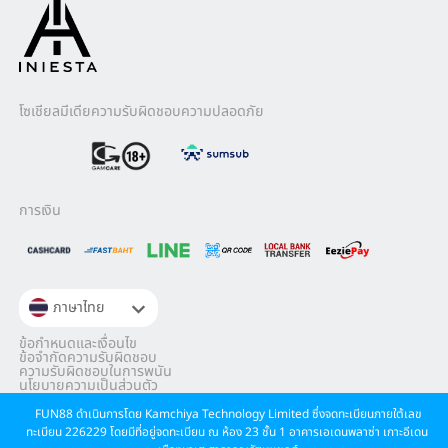
โซเชียลมีเดีย
ความรับผิดชอบ
ความปลอดภัย
การเงิน
ภาษาไทย
ข้อกำหนดและเงื่อนไข​
ข้อจำกัดความรับผิดชอบ
ความรับผิดชอบในการพนัน
นโยบายความเป็นส่วนตัว​
FUN88 ดำเนินการโดย Kamchiya Technology Limited ซึ่งจดทะเบียนภายใต้เลข
ทะเบียน 226229 โดยมีที่อยู่จดทะเบียน ณ ห้อง 23 ชั้น 1 อาคารเอเดนพลาซ่า เกาะอีเดน 