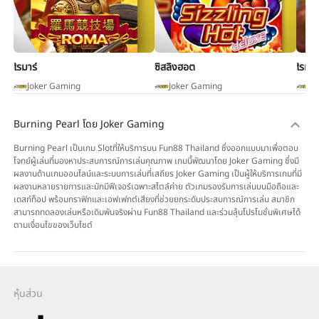
โรมาร์
ซิสลิ่งฮอต
โรมา 
Joker Gaming
Joker Gaming
Jo
Burning Pearl โดย Joker Gaming
Burning Pearl เป็นเกม Slotที่ให้บริการบน Fun88 Thailand ซึ่งออกแบบมาเพื่อตอบ
โจทย์ผู้เล่นที่มองหาประสบการณ์การเล่นคุณภาพ เกมนี้พัฒนาโดย Joker Gaming ซึ่งมี
ผลงานด้านเกมออนไลน์และระบบการเล่นที่เสถียร Joker Gaming เป็นผู้ให้บริการเกมที่มี
ผลงานหลายรายการและมักมีฟีเจอร์เฉพาะสไตล์ค่าย ตัวเกมรองรับการเล่นบนมือถือและ
เดสก์ท็อป พร้อมกราฟิกและเอฟเฟกต์เสียงที่ช่วยยกระดับประสบการณ์การเล่น สมาชิก
สามารถทดลองเล่นหรือเดิมพันจริงผ่าน Fun88 Thailand และร่วมลุ้นโปรโมชั่นพิเศษได้
ตามเงื่อนไขของเว็บไซต์
หุ้นส่วน