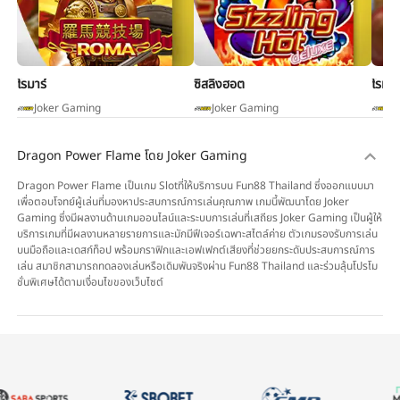
โรมาร์
ซิสลิ่งฮอต
โรมา 
Joker Gaming
Joker Gaming
Jo
Dragon Power Flame โดย Joker Gaming
Dragon Power Flame เป็นเกม Slotที่ให้บริการบน Fun88 Thailand ซึ่งออกแบบมา
เพื่อตอบโจทย์ผู้เล่นที่มองหาประสบการณ์การเล่นคุณภาพ เกมนี้พัฒนาโดย Joker
Gaming ซึ่งมีผลงานด้านเกมออนไลน์และระบบการเล่นที่เสถียร Joker Gaming เป็นผู้ให้
บริการเกมที่มีผลงานหลายรายการและมักมีฟีเจอร์เฉพาะสไตล์ค่าย ตัวเกมรองรับการเล่น
บนมือถือและเดสก์ท็อป พร้อมกราฟิกและเอฟเฟกต์เสียงที่ช่วยยกระดับประสบการณ์การ
เล่น สมาชิกสามารถทดลองเล่นหรือเดิมพันจริงผ่าน Fun88 Thailand และร่วมลุ้นโปรโม
ชั่นพิเศษได้ตามเงื่อนไขของเว็บไซต์