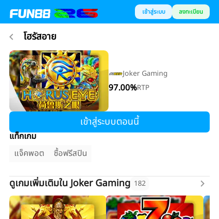
เข้าสู่ระบบ
ลงทะเบียน
โฮรัสอาย
Joker Gaming
97.00
%
RTP
เข้าสู่ระบบตอนนี้
แท็กเกม
แจ็คพอต
ซื้อฟรีสปิน
ดูเกมเพิ่มเติมใน Joker Gaming
182