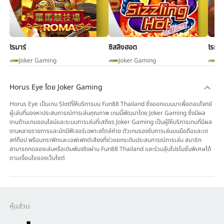
โรมาร์
ซิสลิ่งฮอต
โรมา 
Joker Gaming
Joker Gaming
Jo
Horus Eye โดย Joker Gaming
Horus Eye เป็นเกม Slotที่ให้บริการบน Fun88 Thailand ซึ่งออกแบบมาเพื่อตอบโจทย์
ผู้เล่นที่มองหาประสบการณ์การเล่นคุณภาพ เกมนี้พัฒนาโดย Joker Gaming ซึ่งมีผล
งานด้านเกมออนไลน์และระบบการเล่นที่เสถียร Joker Gaming เป็นผู้ให้บริการเกมที่มีผล
งานหลายรายการและมักมีฟีเจอร์เฉพาะสไตล์ค่าย ตัวเกมรองรับการเล่นบนมือถือและเด
สก์ท็อป พร้อมกราฟิกและเอฟเฟกต์เสียงที่ช่วยยกระดับประสบการณ์การเล่น สมาชิก
สามารถทดลองเล่นหรือเดิมพันจริงผ่าน Fun88 Thailand และร่วมลุ้นโปรโมชั่นพิเศษได้
ตามเงื่อนไขของเว็บไซต์
หุ้นส่วน